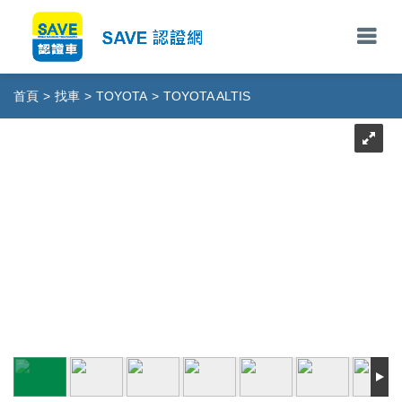
首頁
>
找車
>
TOYOTA
>
TOYOTA ALTIS