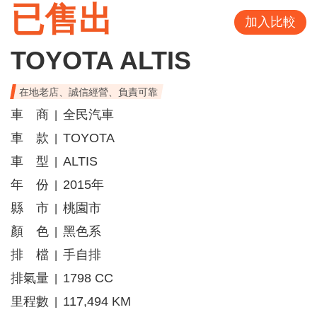
已售出
加入比較
TOYOTA ALTIS
在地老店、誠信經營、負責可靠
車 商
全民汽車
|
車 款
TOYOTA
|
車 型
ALTIS
|
年 份
2015年
|
縣 市
桃園市
|
顏 色
黑色系
|
排 檔
手自排
|
排氣量
1798 CC
|
里程數
117,494 KM
|