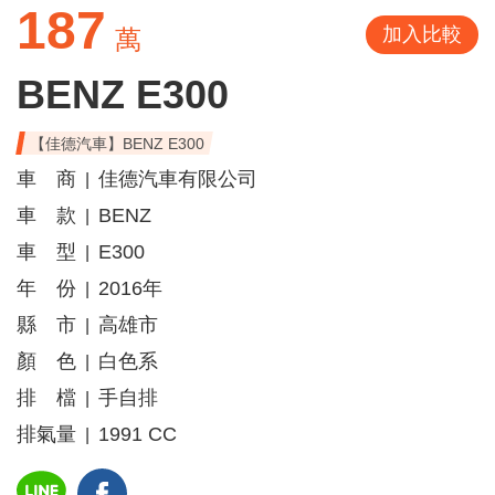
187
加入比較
萬
BENZ E300
【佳德汽車】BENZ E300
車 商
佳德汽車有限公司
|
車 款
BENZ
|
車 型
E300
|
年 份
2016年
|
縣 市
高雄市
|
顏 色
白色系
|
排 檔
手自排
|
排氣量
1991 CC
|