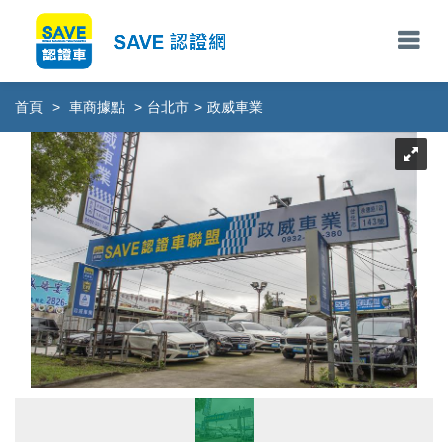
首頁
>
車商據點
>
台北市
>
政威車業