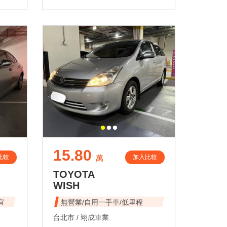
15.80
比較
加入比較
萬
TOYOTA
WISH
宜
無營業/自用一手車/低里程
台北市 /
翊成車業