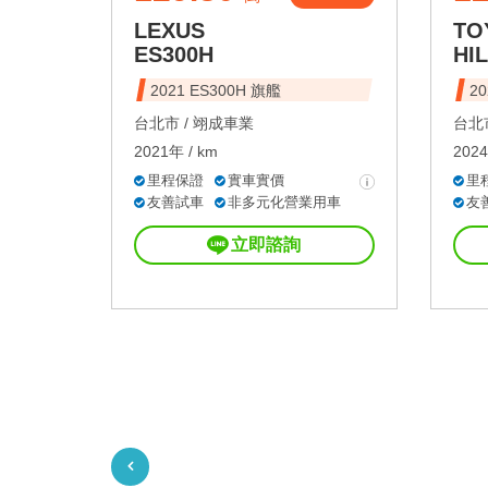
LEXUS
TO
ES300H
HI
2021 ES300H 旗艦
2
台北市 /
翊成車業
台北市
2021年 / km
2024
里程保證
實車實價
里
友善試車
非多元化營業用車
友
立即諮詢