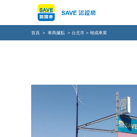
首頁
>
車商據點
>
台北市
>
翊成車業