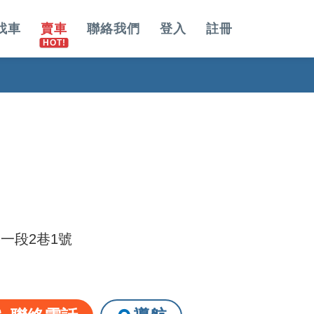
找車
賣車
聯絡我們
登入
註冊
一段2巷1號