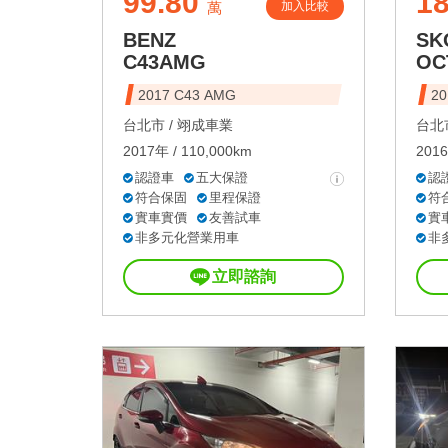
99.80
18
加入比較
萬
BENZ
SK
C43AMG
OC
2017 C43 AMG
20
台北市 /
翊成車業
台北市
2017年 / 110,000km
2016
認證車
五大保證
認
符合保固
里程保證
符
實車實價
友善試車
實
非多元化營業用車
非
立即諮詢