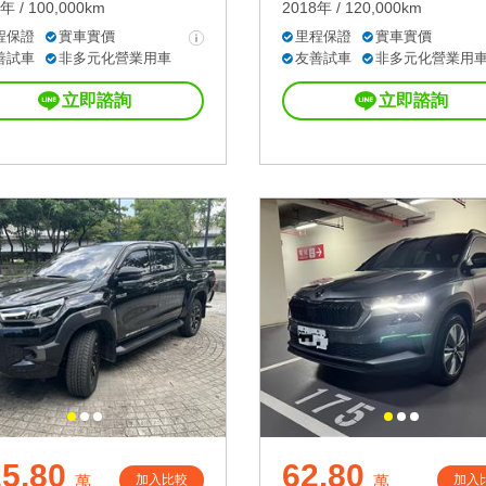
年 / 100,000km
2018年 / 120,000km
程保證
實車實價
里程保證
實車實價
善試車
非多元化營業用車
友善試車
非多元化營業用
立即諮詢
立即諮詢
5.80
62.80
加入比較
加入
萬
萬