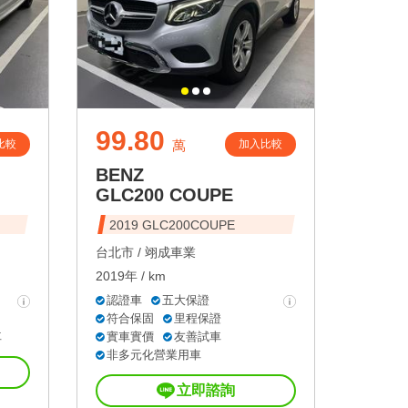
99.80
比較
加入比較
萬
BENZ
GLC200 COUPE
2019 GLC200COUPE
台北市 /
翊成車業
2019年 / km
認證車
五大保證
符合保固
里程保證
車
實車實價
友善試車
非多元化營業用車
立即諮詢