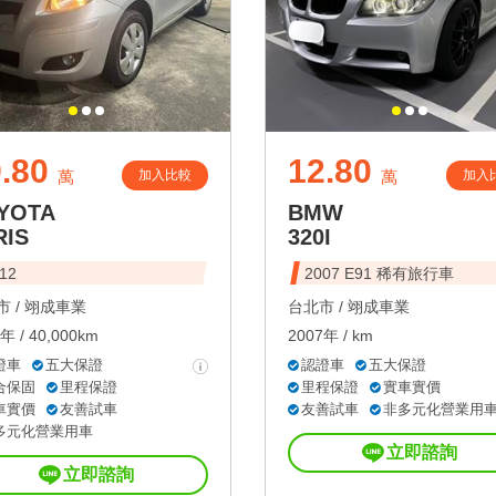
.80
12.80
加入比較
加入
萬
萬
YOTA
BMW
RIS
320I
12
2007 E91 稀有旅行車
 /
翊成車業
台北市 /
翊成車業
年 / 40,000km
2007年 / km
證車
五大保證
認證車
五大保證
合保固
里程保證
里程保證
實車實價
車實價
友善試車
友善試車
非多元化營業用
多元化營業用車
立即諮詢
立即諮詢