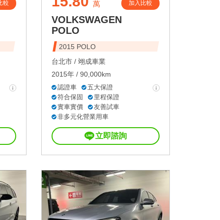
15.80
比較
加入比較
萬
VOLKSWAGEN
POLO
2015 POLO
台北市 /
翊成車業
2015年 / 90,000km
認證車
五大保證
符合保固
里程保證
實車實價
友善試車
非多元化營業用車
立即諮詢