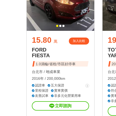
15.80
19
加入比較
萬
FORD
TO
FIESTA
YA
1.0渦輪/省稅/市區好停車
20
台北市 /
翊成車業
台北市
2016年 / 200,000km
2012
認證車
五大保證
認
里程保證
實車實價
符
友善試車
非多元化營業用車
實
非
立即諮詢