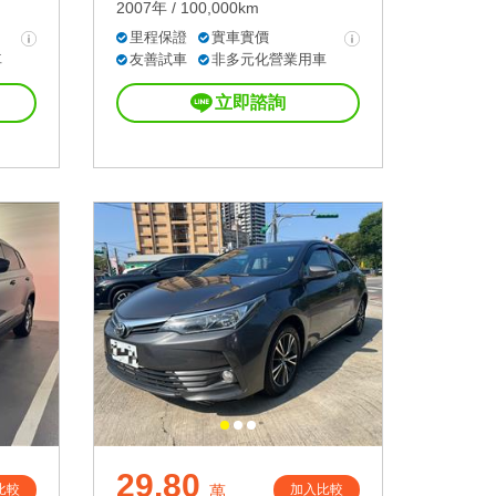
2007年 / 100,000km
里程保證
實車實價
車
友善試車
非多元化營業用車
立即諮詢
29.80
比較
加入比較
萬