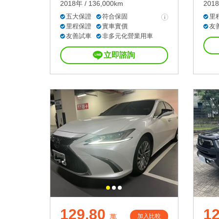
2018年 / 136,000km
2018
五大保證
符合保固
里
里程保證
實車實價
友
友善試車
非多元化營業用車
立即諮詢
129.80
12
加入比較
萬