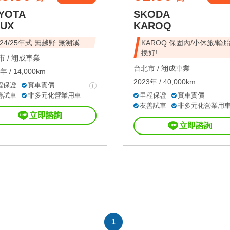
YOTA
SKODA
LUX
KAROQ
024/25年式 無越野 無溯溪
KAROQ 保固內/小休旅/輪
換好!
 /
翊成車業
台北市 /
翊成車業
年 / 14,000km
2023年 / 40,000km
程保證
實車實價
善試車
非多元化營業用車
里程保證
實車實價
友善試車
非多元化營業用
立即諮詢
立即諮詢
1