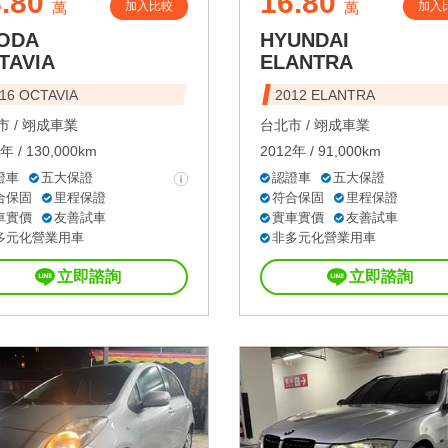
.80
16.80
加入比較
加入
萬
萬
ODA
HYUNDAI
TAVIA
ELANTRA
16 OCTAVIA
2012 ELANTRA
 /
翊成車業
台北市 /
翊成車業
年 / 130,000km
2012年 / 91,000km
證車
五大保證
認證車
五大保證
合保固
里程保證
符合保固
里程保證
車實價
友善試車
實車實價
友善試車
多元化營業用車
非多元化營業用車
立即諮詢
立即諮詢