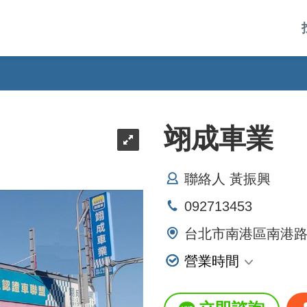
翊成車業
聯絡人 黃振興
092713453
台北市南港區南港路
營業時間
星期一 09:30~20:00