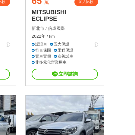
65
比較
加入比較
萬
MITSUBISHI
ECLIPSE
新北市 /
信成國際
2022年 / km
認證車
五大保證
符合保固
里程保證
實車實價
友善試車
非多元化營業用車
立即諮詢