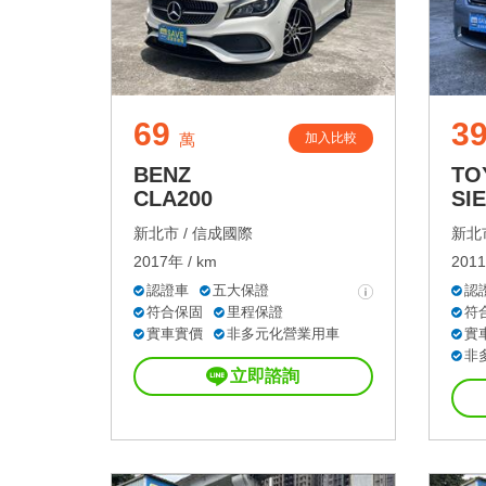
69
3
加入比較
萬
BENZ
TO
CLA200
SI
新北市 /
信成國際
新北市
2017年 / km
2011
認證車
五大保證
認
符合保固
里程保證
符
實車實價
非多元化營業用車
實
非
立即諮詢