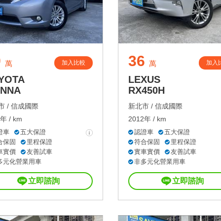
9
36
加入比較
加入
萬
萬
YOTA
LEXUS
ENNA
RX450H
 /
信成國際
新北市 /
信成國際
年 / km
2012年 / km
證車
五大保證
認證車
五大保證
合保固
里程保證
符合保固
里程保證
車實價
友善試車
實車實價
友善試車
多元化營業用車
非多元化營業用車
立即諮詢
立即諮詢