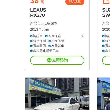
38
已
加入比較
萬
LEXUS
SU
RX270
SW
新北市 /
信成國際
新北市
2013年 / km
2020
認證車
五大保證
認
符合保固
里程保證
符
實車實價
友善試車
實
非多元化營業用車
非
立即諮詢