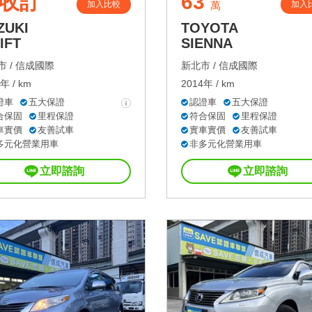
收訂
63
加入比較
加入
萬
ZUKI
TOYOTA
IFT
SIENNA
 /
信成國際
新北市 /
信成國際
年 / km
2014年 / km
證車
五大保證
認證車
五大保證
合保固
里程保證
符合保固
里程保證
車實價
友善試車
實車實價
友善試車
多元化營業用車
非多元化營業用車
立即諮詢
立即諮詢