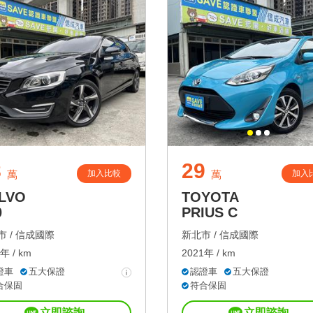
8
29
加入比較
加入
萬
萬
LVO
TOYOTA
0
PRIUS C
 /
信成國際
新北市 /
信成國際
年 / km
2021年 / km
證車
五大保證
認證車
五大保證
合保固
符合保固
立即諮詢
立即諮詢