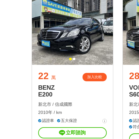
22
2
加入比較
萬
BENZ
VO
E200
S6
新北市 /
信成國際
新北市
2010年 / km
2015
認證車
五大保證
認
符
立即諮詢