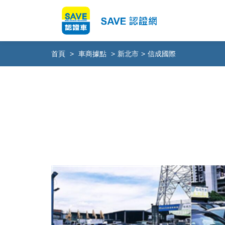
首頁
>
車商據點
>
新北市
>
信成國際