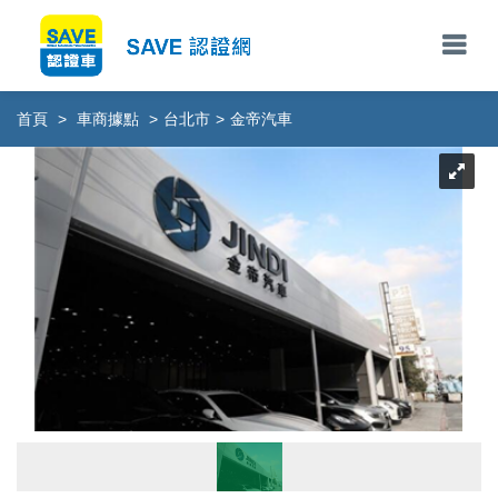
首頁
>
車商據點
>
台北市
>
金帝汽車