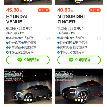
45.80
40.80
加入比較
加入比較
萬
萬
HYUNDAI
MITSUBISHI
VENUE
ZINGER
桃園市 /
諾言車業
桃園市 /
諾言車業
2021年 / km
2023年 / km
認證車
五大保證
認證車
五大保證
符合保固
里程保證
符合保固
里程保證
實車實價
友善試車
實車實價
友善試車
非多元化營業用車
非多元化營業用車
立即諮詢
立即諮詢