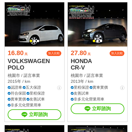
16.80
27.80
加入比較
加入比較
萬
萬
VOLKSWAGEN
HONDA
POLO
CR-V
桃園市 /
諾言車業
桃園市 /
諾言車業
2015年 / km
2013年 / km
認證車
五大保證
里程保證
實車實價
符合保固
里程保證
友善試車
實車實價
友善試車
非多元化營業用車
非多元化營業用車
立即諮詢
立即諮詢