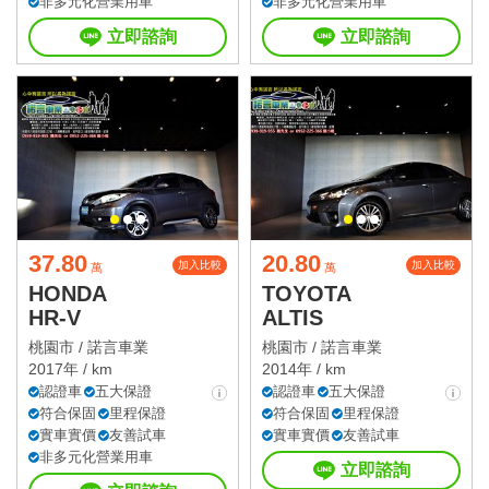
非多元化營業用車
非多元化營業用車
立即諮詢
立即諮詢
37.80
20.80
加入比較
加入比較
萬
萬
HONDA
TOYOTA
HR-V
ALTIS
桃園市 /
諾言車業
桃園市 /
諾言車業
2017年 / km
2014年 / km
認證車
五大保證
認證車
五大保證
符合保固
里程保證
符合保固
里程保證
實車實價
友善試車
實車實價
友善試車
非多元化營業用車
立即諮詢