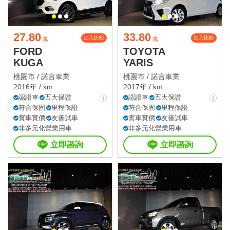
27.80
33.80
加入比較
加入比較
萬
萬
FORD
TOYOTA
KUGA
YARIS
桃園市 /
諾言車業
桃園市 /
諾言車業
2016年 / km
2017年 / km
認證車
五大保證
認證車
五大保證
符合保固
里程保證
符合保固
里程保證
實車實價
友善試車
實車實價
友善試車
非多元化營業用車
非多元化營業用車
立即諮詢
立即諮詢