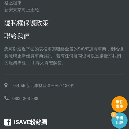
格上租車
新安東京海上產險
隱私權保護政策
聯絡我們
您可以透過下面的表格填寫聯絡全省的SAVE加盟車商，網站也
將隨時更新優質車商資訊，若有任何疑問也可以直接撥打我們
的服務專線 ，由專人為您解答。
244-55 新北市林口區三民路136號
0800-308-888
幫你
賣車
0
車輛
ISAVE粉絲團
比較