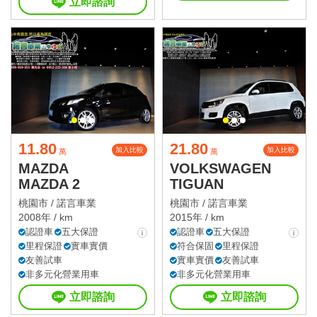
立即諮詢
11.80
21.80
加入比較
加入比較
萬
萬
MAZDA
VOLKSWAGEN
MAZDA 2
TIGUAN
桃園市 /
諾言車業
桃園市 /
諾言車業
2008年 / km
2015年 / km
認證車
五大保證
認證車
五大保證
里程保證
實車實價
符合保固
里程保證
友善試車
實車實價
友善試車
非多元化營業用車
非多元化營業用車
立即諮詢
立即諮詢