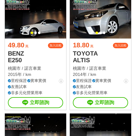
49.80
18.80
加入比較
加入比較
萬
萬
BENZ
TOYOTA
E250
ALTIS
桃園市 /
諾言車業
桃園市 /
諾言車業
2015年 / km
2014年 / km
里程保證
實車實價
里程保證
實車實價
友善試車
友善試車
非多元化營業用車
非多元化營業用車
立即諮詢
立即諮詢