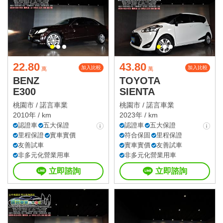
22.80
43.80
加入比較
加入比較
萬
萬
BENZ
TOYOTA
E300
SIENTA
桃園市 /
諾言車業
桃園市 /
諾言車業
2010年 / km
2023年 / km
認證車
五大保證
認證車
五大保證
里程保證
實車實價
符合保固
里程保證
友善試車
實車實價
友善試車
非多元化營業用車
非多元化營業用車
立即諮詢
立即諮詢