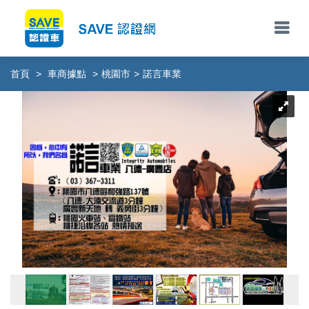
首頁
>
車商據點
>
桃園市
>
諾言車業