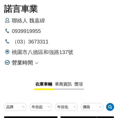
諾言車業
聯絡人 魏嘉緯
0939919955
（03）3673311
桃園市八德區和強路137號
營業時間
星期一
星期二
在庫車輛
車商資訊
獎項
星期三
星期四
星期五