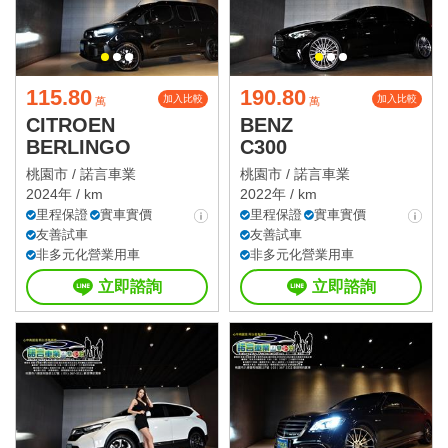
115.80
190.80
加入比較
加入比較
萬
萬
CITROEN
BENZ
BERLINGO
C300
桃園市 /
諾言車業
桃園市 /
諾言車業
2024年 / km
2022年 / km
里程保證
實車實價
里程保證
實車實價
友善試車
友善試車
非多元化營業用車
非多元化營業用車
立即諮詢
立即諮詢