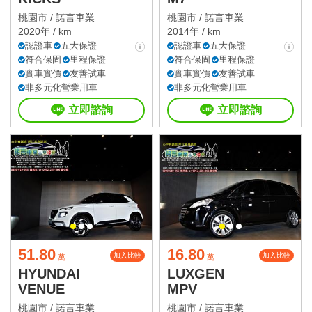
桃園市 /
諾言車業
桃園市 /
諾言車業
2020年 / km
2014年 / km
認證車
五大保證
認證車
五大保證
符合保固
里程保證
符合保固
里程保證
實車實價
友善試車
實車實價
友善試車
非多元化營業用車
非多元化營業用車
立即諮詢
立即諮詢
51.80
16.80
加入比較
加入比較
萬
萬
HYUNDAI
LUXGEN
VENUE
MPV
桃園市 /
諾言車業
桃園市 /
諾言車業