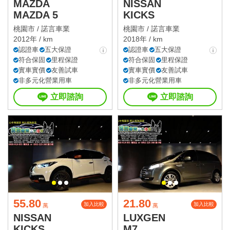
MAZDA
NISSAN
MAZDA 5
KICKS
桃園市 /
諾言車業
桃園市 /
諾言車業
2012年 / km
2018年 / km
認證車
五大保證
認證車
五大保證
符合保固
里程保證
符合保固
里程保證
實車實價
友善試車
實車實價
友善試車
非多元化營業用車
非多元化營業用車
立即諮詢
立即諮詢
55.80
21.80
加入比較
加入比較
萬
萬
NISSAN
LUXGEN
KICKS
M7