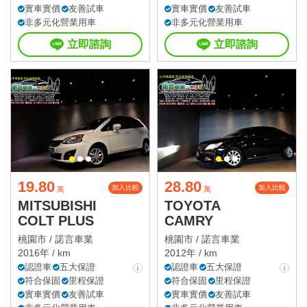
實車實價
友善試車
實車實價
友善試車
非多元化營業用車
非多元化營業用車
立即諮詢
立即諮詢
19.80
28.80
加入比較
加入比較
萬
萬
MITSUBISHI
TOYOTA
COLT PLUS
CAMRY
桃園市 /
諾言車業
桃園市 /
諾言車業
2016年 / km
2012年 / km
認證車
五大保證
認證車
五大保證
符合保固
里程保證
符合保固
里程保證
實車實價
友善試車
實車實價
友善試車