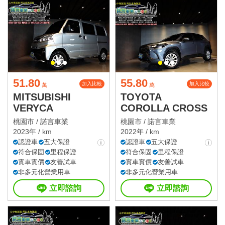
星期六
星期日
國定假日營業時間請洽店家確認
51.80
55.80
加入比較
加入比較
萬
萬
MITSUBISHI
TOYOTA
VERYCA
COROLLA CROSS
桃園市 /
諾言車業
桃園市 /
諾言車業
2023年 / km
2022年 / km
認證車
五大保證
認證車
五大保證
符合保固
里程保證
符合保固
里程保證
實車實價
友善試車
實車實價
友善試車
非多元化營業用車
非多元化營業用車
立即諮詢
立即諮詢