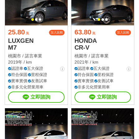
25.80
63.80
加入比較
加入比較
萬
萬
LUXGEN
HONDA
M7
CR-V
桃園市 /
諾言車業
桃園市 /
諾言車業
2019年 / km
2021年 / km
認證車
五大保證
認證車
五大保證
符合保固
里程保證
符合保固
里程保證
實車實價
友善試車
實車實價
友善試車
非多元化營業用車
非多元化營業用車
立即諮詢
立即諮詢