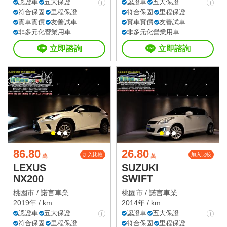
認證車
五大保證
認證車
五大保證
符合保固
里程保證
符合保固
里程保證
實車實價
友善試車
實車實價
友善試車
非多元化營業用車
非多元化營業用車
立即諮詢
立即諮詢
86.80
26.80
加入比較
加入比較
萬
萬
LEXUS
SUZUKI
NX200
SWIFT
桃園市 /
諾言車業
桃園市 /
諾言車業
2019年 / km
2014年 / km
認證車
五大保證
認證車
五大保證
符合保固
里程保證
符合保固
里程保證