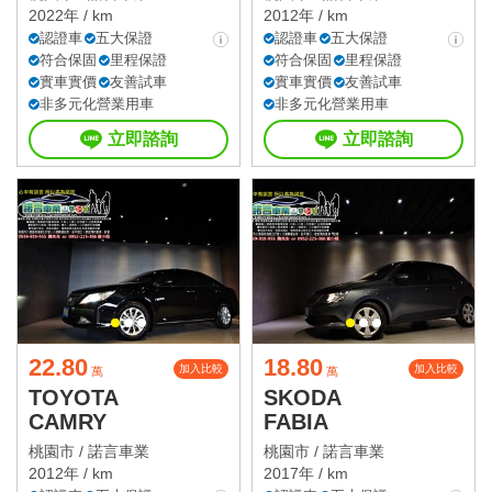
2022年 / km
2012年 / km
認證車
五大保證
認證車
五大保證
符合保固
里程保證
符合保固
里程保證
實車實價
友善試車
實車實價
友善試車
非多元化營業用車
非多元化營業用車
立即諮詢
立即諮詢
22.80
18.80
加入比較
加入比較
萬
萬
TOYOTA
SKODA
CAMRY
FABIA
桃園市 /
諾言車業
桃園市 /
諾言車業
2012年 / km
2017年 / km