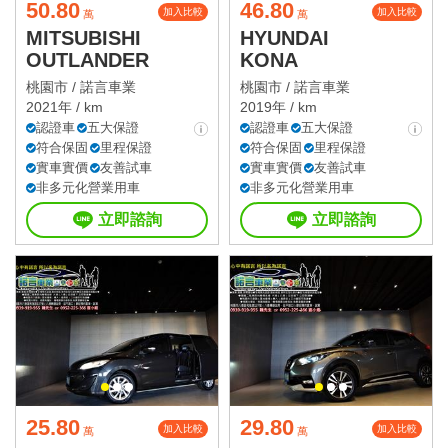
50.80
46.80
加入比較
加入比較
萬
萬
MITSUBISHI
HYUNDAI
OUTLANDER
KONA
桃園市 /
諾言車業
桃園市 /
諾言車業
2021年 / km
2019年 / km
認證車
五大保證
認證車
五大保證
符合保固
里程保證
符合保固
里程保證
實車實價
友善試車
實車實價
友善試車
非多元化營業用車
非多元化營業用車
立即諮詢
立即諮詢
25.80
29.80
加入比較
加入比較
萬
萬