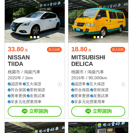
星期六
星期日
國定假日營業時間請洽店家確認
33.80
18.80
加入比較
加入比較
萬
萬
NISSAN
MITSUBISHI
TIIDA
DELICA
桃園市 /
鴻揚汽車
桃園市 /
鴻揚汽車
2020年 / 1km
2016年 / 90,000km
認證車
五大保證
認證車
五大保證
符合保固
里程保證
符合保固
里程保證
實車實價
友善試車
實車實價
友善試車
非多元化營業用車
非多元化營業用車
立即諮詢
立即諮詢