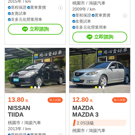
2015年 / km
桃園市 /
鴻揚汽車
里程保證
實車實價
2009年 / km
友善試車
里程保證
實車實價
非多元化營業用車
友善試車
非多元化營業用車
立即諮詢
立即諮詢
13.80
12.80
加入比較
加入比較
萬
萬
NISSAN
MAZDA
TIIDA
MAZDA 3
桃園市 /
鴻揚汽車
2.0S頂級
2013年 / km
桃園市 /
鴻揚汽車
里程保證
實車實價