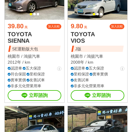
39.80
9.80
加入比較
加入比較
萬
萬
TOYOTA
TOYOTA
SIENNA
VIOS
SE運動版大包
J版
桃園市 /
鴻揚汽車
桃園市 /
鴻揚汽車
2012年 / km
2008年 / km
認證車
五大保證
認證車
五大保證
符合保固
里程保證
里程保證
實車實價
實車實價
友善試車
友善試車
非多元化營業用車
非多元化營業用車
立即諮詢
立即諮詢