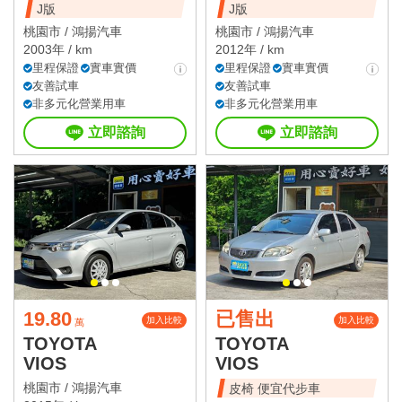
J版
J版
桃園市 /
鴻揚汽車
桃園市 /
鴻揚汽車
2003年 / km
2012年 / km
里程保證
實車實價
里程保證
實車實價
友善試車
友善試車
非多元化營業用車
非多元化營業用車
立即諮詢
立即諮詢
19.80
已售出
加入比較
加入比較
萬
TOYOTA
TOYOTA
VIOS
VIOS
桃園市 /
鴻揚汽車
皮椅 便宜代步車