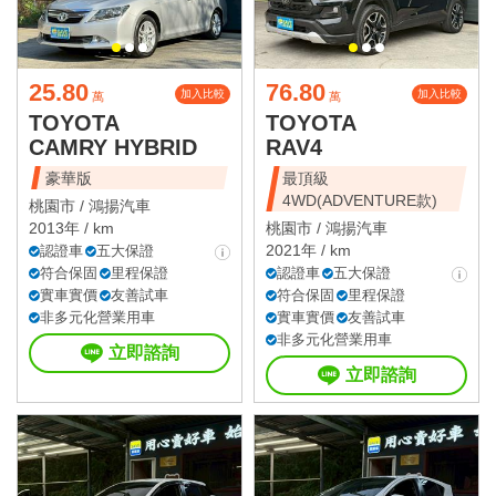
25.80
76.80
加入比較
加入比較
萬
萬
TOYOTA
TOYOTA
CAMRY HYBRID
RAV4
豪華版
最頂級
4WD(ADVENTURE款)
桃園市 /
鴻揚汽車
2013年 / km
桃園市 /
鴻揚汽車
2021年 / km
認證車
五大保證
符合保固
里程保證
認證車
五大保證
實車實價
友善試車
符合保固
里程保證
非多元化營業用車
實車實價
友善試車
非多元化營業用車
立即諮詢
立即諮詢