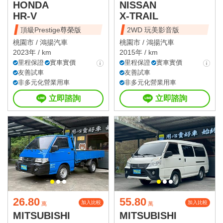
HONDA
NISSAN
HR-V
X-TRAIL
頂級Prestige尊榮版
2WD 玩美影音版
桃園市 /
鴻揚汽車
桃園市 /
鴻揚汽車
2023年 / km
2015年 / km
里程保證
實車實價
里程保證
實車實價
友善試車
友善試車
非多元化營業用車
非多元化營業用車
立即諮詢
立即諮詢
26.80
55.80
加入比較
加入比較
萬
萬
MITSUBISHI
MITSUBISHI