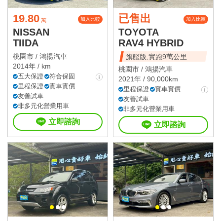
19.80
已售出
加入比較
加入比較
萬
NISSAN
TOYOTA
TIIDA
RAV4 HYBRID
桃園市 /
鴻揚汽車
旗艦版,實跑9萬公里
2014年 / km
桃園市 /
鴻揚汽車
五大保證
符合保固
2021年 / 90,000km
里程保證
實車實價
里程保證
實車實價
友善試車
友善試車
非多元化營業用車
非多元化營業用車
立即諮詢
立即諮詢