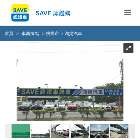
首頁
>
車商據點
>
桃園市
>
鴻揚汽車