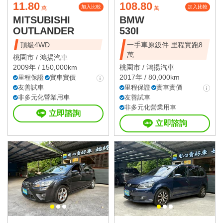
11.80
108.80
加入比較
加入比較
萬
萬
MITSUBISHI
BMW
OUTLANDER
530I
頂級4WD
一手車原鈑件 里程實跑8
萬
桃園市 /
鴻揚汽車
2009年 / 150,000km
桃園市 /
鴻揚汽車
2017年 / 80,000km
里程保證
實車實價
友善試車
里程保證
實車實價
非多元化營業用車
友善試車
非多元化營業用車
立即諮詢
立即諮詢