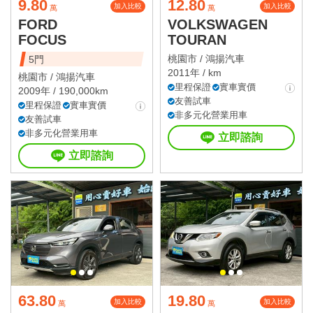
9.80
12.80
加入比較
加入比較
萬
萬
FORD
VOLKSWAGEN
FOCUS
TOURAN
桃園市 /
鴻揚汽車
5門
2011年 / km
桃園市 /
鴻揚汽車
里程保證
實車實價
2009年 / 190,000km
友善試車
里程保證
實車實價
非多元化營業用車
友善試車
非多元化營業用車
立即諮詢
立即諮詢
63.80
19.80
加入比較
加入比較
萬
萬