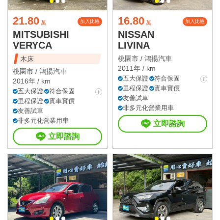
21.80
16.80
加入比較
加入比較
萬
萬
MITSUBISHI
NISSAN
VERYCA
LIVINA
桃園市 /
鴻揚汽車
木床
2011年 / km
桃園市 /
鴻揚汽車
五大保證
符合保固
2016年 / km
里程保證
實車實價
五大保證
符合保固
友善試車
里程保證
實車實價
非多元化營業用車
友善試車
非多元化營業用車
立即諮詢
立即諮詢