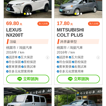
69.80
17.80
加入比較
加入比較
萬
萬
LEXUS
MITSUBISHI
NX200T
COLT PLUS
頂級
跨界豪華型
桃園市 /
鴻揚汽車
桃園市 /
鴻揚汽車
2016年 / km
2016年 / km
認證車
五大保證
認證車
五大保證
符合保固
里程保證
符合保固
里程保證
實車實價
友善試車
實車實價
友善試車
非多元化營業用車
非多元化營業用車
立即諮詢
立即諮詢