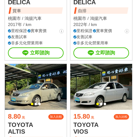
DELICA
DELICA
貨車
自排
桃園市 /
鴻揚汽車
桃園市 /
鴻揚汽車
2017年 / km
2022年 / km
里程保證
實車實價
里程保證
實車實價
友善試車
友善試車
非多元化營業用車
非多元化營業用車
立即諮詢
立即諮詢
8.80
15.80
加入比較
加入比較
萬
萬
TOYOTA
TOYOTA
ALTIS
VIOS