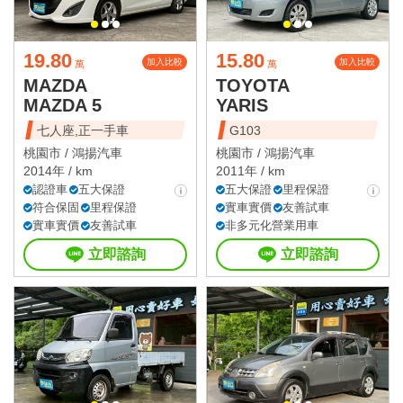
19.80
15.80
加入比較
加入比較
萬
萬
MAZDA
TOYOTA
MAZDA 5
YARIS
七人座,正一手車
G103
桃園市 /
鴻揚汽車
桃園市 /
鴻揚汽車
2014年 / km
2011年 / km
認證車
五大保證
五大保證
里程保證
符合保固
里程保證
實車實價
友善試車
實車實價
友善試車
非多元化營業用車
立即諮詢
立即諮詢