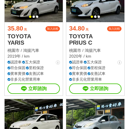
35.80
34.80
加入比較
加入比較
萬
萬
TOYOTA
TOYOTA
YARIS
PRIUS C
桃園市 /
鴻揚汽車
桃園市 /
鴻揚汽車
2019年 / km
2020年 / km
認證車
五大保證
認證車
五大保證
符合保固
里程保證
符合保固
里程保證
實車實價
友善試車
實車實價
友善試車
非多元化營業用車
非多元化營業用車
立即諮詢
立即諮詢