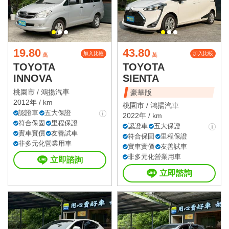
19.80
43.80
加入比較
加入比較
萬
萬
TOYOTA
TOYOTA
INNOVA
SIENTA
桃園市 /
鴻揚汽車
豪華版
2012年 / km
桃園市 /
鴻揚汽車
認證車
五大保證
2022年 / km
符合保固
里程保證
認證車
五大保證
實車實價
友善試車
符合保固
里程保證
非多元化營業用車
實車實價
友善試車
非多元化營業用車
立即諮詢
立即諮詢