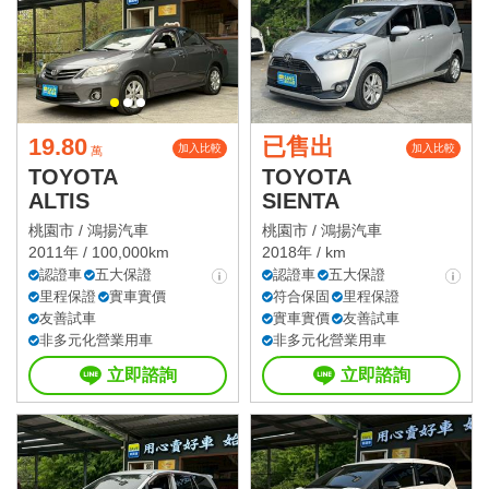
19.80
已售出
加入比較
加入比較
萬
TOYOTA
TOYOTA
ALTIS
SIENTA
桃園市 /
鴻揚汽車
桃園市 /
鴻揚汽車
2011年 / 100,000km
2018年 / km
認證車
五大保證
認證車
五大保證
里程保證
實車實價
符合保固
里程保證
友善試車
實車實價
友善試車
非多元化營業用車
非多元化營業用車
立即諮詢
立即諮詢