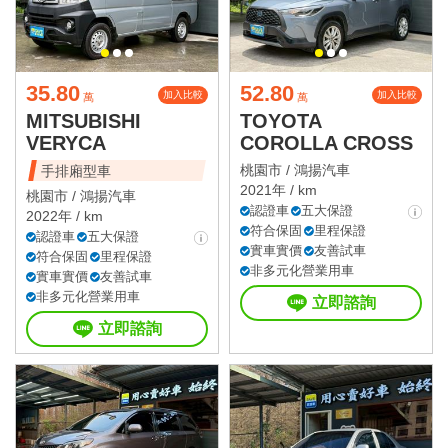
35.80
52.80
加入比較
加入比較
萬
萬
MITSUBISHI
TOYOTA
VERYCA
COROLLA CROSS
桃園市 /
鴻揚汽車
手排廂型車
2021年 / km
桃園市 /
鴻揚汽車
認證車
五大保證
2022年 / km
符合保固
里程保證
認證車
五大保證
實車實價
友善試車
符合保固
里程保證
非多元化營業用車
實車實價
友善試車
非多元化營業用車
立即諮詢
立即諮詢