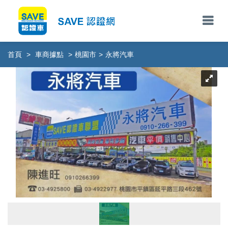
首頁
>
車商據點
>
桃園市
>
永將汽車