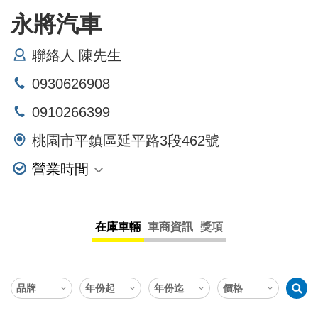
永將汽車
聯絡人 陳先生
0930626908
0910266399
桃園市平鎮區延平路3段462號
營業時間
星期一
星期二
在庫車輛
車商資訊
獎項
星期三
星期四
星期五