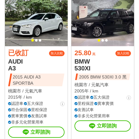
已收訂
25.80
加入比較
加入比較
萬
AUDI
BMW
A3
530XI
2015 AUDI A3
2005 BMW 530XI 3.0 黑
SPORTBA
桃園市 /
元氣汽車
桃園市 /
元氣汽車
2005年 / km
2015年 / km
認證車
五大保證
認證車
五大保證
里程保證
實車實價
符合保固
里程保證
友善試車
實車實價
友善試車
非多元化營業用車
非多元化營業用車
立即諮詢
立即諮詢