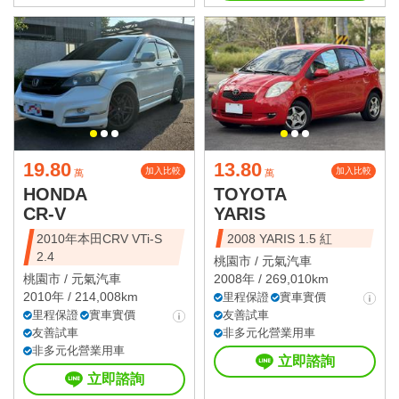
19.80
13.80
加入比較
加入比較
萬
萬
HONDA
TOYOTA
CR-V
YARIS
2010年本田CRV VTi-S
2008 YARIS 1.5 紅
2.4
桃園市 /
元氣汽車
桃園市 /
元氣汽車
2008年 / 269,010km
2010年 / 214,008km
里程保證
實車實價
里程保證
實車實價
友善試車
友善試車
非多元化營業用車
非多元化營業用車
立即諮詢
立即諮詢