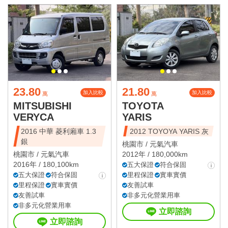
23.80
21.80
加入比較
加入比較
萬
萬
MITSUBISHI
TOYOTA
VERYCA
YARIS
2016 中華 菱利廂車 1.3
2012 TOYOYA YARIS 灰
銀
桃園市 /
元氣汽車
桃園市 /
元氣汽車
2012年 / 180,000km
2016年 / 180,100km
五大保證
符合保固
五大保證
符合保固
里程保證
實車實價
里程保證
實車實價
友善試車
友善試車
非多元化營業用車
非多元化營業用車
立即諮詢
立即諮詢