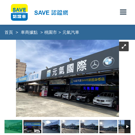
首頁
>
車商據點
>
桃園市
>
元氣汽車