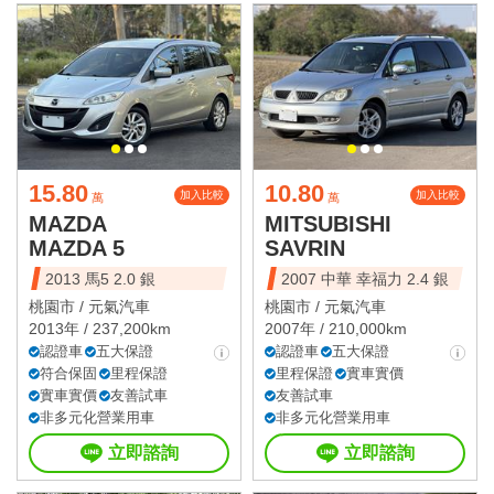
15.80
10.80
加入比較
加入比較
萬
萬
MAZDA
MITSUBISHI
MAZDA 5
SAVRIN
2013 馬5 2.0 銀
2007 中華 幸福力 2.4 銀
桃園市 /
元氣汽車
桃園市 /
元氣汽車
2013年 / 237,200km
2007年 / 210,000km
認證車
五大保證
認證車
五大保證
符合保固
里程保證
里程保證
實車實價
實車實價
友善試車
友善試車
非多元化營業用車
非多元化營業用車
立即諮詢
立即諮詢