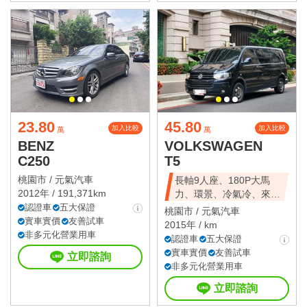
23.80
45.80
加入比較
加入比較
萬
萬
BENZ
VOLKSWAGEN
C250
T5
桃園市 /
元氣汽車
長軸9人座、180P大馬
2012年 / 191,371km
力、環景、冷氣冷、來店
認證車
五大保證
再優惠~
桃園市 /
元氣汽車
實車實價
友善試車
2015年 / km
非多元化營業用車
認證車
五大保證
實車實價
友善試車
立即諮詢
非多元化營業用車
立即諮詢