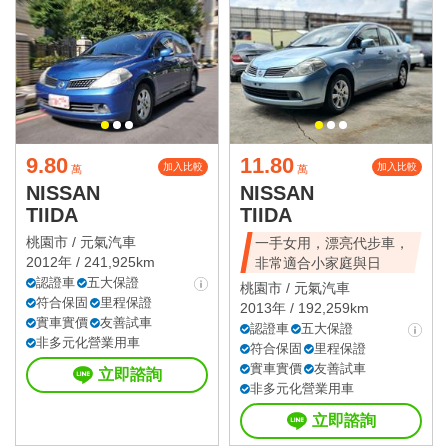
星期六 10:00~20:00
星期日 休息
國定假日營業時間請洽店家確認
9.80
11.80
加入比較
加入比較
萬
萬
NISSAN
NISSAN
TIIDA
TIIDA
桃園市 /
元氣汽車
一手女用，漂亮代步車，
2012年 / 241,925km
非常適合小家庭與日
認證車
五大保證
桃園市 /
元氣汽車
符合保固
里程保證
2013年 / 192,259km
實車實價
友善試車
認證車
五大保證
非多元化營業用車
符合保固
里程保證
實車實價
友善試車
立即諮詢
非多元化營業用車
立即諮詢