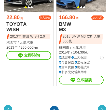
22.80
166.80
加入比較
加入比較
萬
萬
TOYOTA
BMW
WISH
M3
2013年 豐田 WISH 2.0
2015 BMW M3 立即入主
500萬
桃園市 /
元氣汽車
2013年 / 260,000km
桃園市 /
元氣汽車
2015年 / 104,395km
立即諮詢
認證車
五大保證
符合保固
里程保證
實車實價
友善試車
非多元化營業用車
立即諮詢