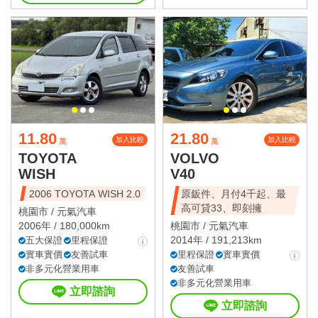
11.80
21.80
加入比較
加入比較
萬
萬
TOYOTA
VOLVO
WISH
V40
2006 TOYOTA WISH 2.0
原鈑件、月付4千起、最
高可貸33、即刻擁
桃園市 /
元氣汽車
2006年 / 180,000km
桃園市 /
元氣汽車
2014年 / 191,213km
五大保證
里程保證
實車實價
友善試車
里程保證
實車實價
非多元化營業用車
友善試車
非多元化營業用車
立即諮詢
立即諮詢