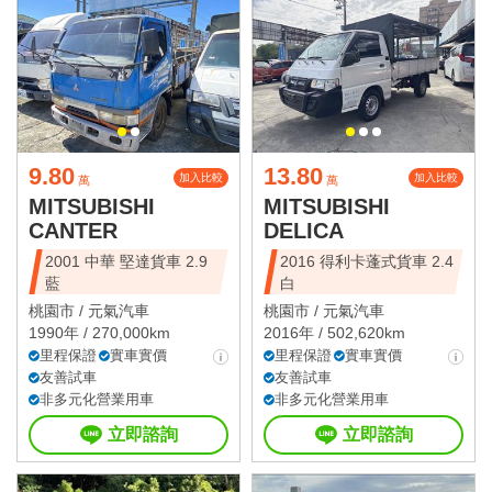
9.80
13.80
加入比較
加入比較
萬
萬
MITSUBISHI
MITSUBISHI
CANTER
DELICA
2001 中華 堅達貨車 2.9
2016 得利卡蓬式貨車 2.4
藍
白
桃園市 /
元氣汽車
桃園市 /
元氣汽車
1990年 / 270,000km
2016年 / 502,620km
里程保證
實車實價
里程保證
實車實價
友善試車
友善試車
非多元化營業用車
非多元化營業用車
立即諮詢
立即諮詢