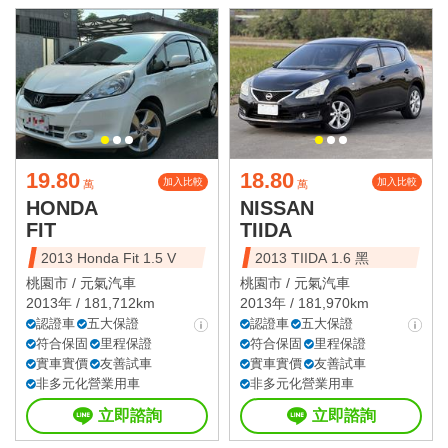
19.80
18.80
加入比較
加入比較
萬
萬
HONDA
NISSAN
FIT
TIIDA
2013 Honda Fit 1.5 V
2013 TIIDA 1.6 黑
桃園市 /
元氣汽車
桃園市 /
元氣汽車
2013年 / 181,712km
2013年 / 181,970km
認證車
五大保證
認證車
五大保證
符合保固
里程保證
符合保固
里程保證
實車實價
友善試車
實車實價
友善試車
非多元化營業用車
非多元化營業用車
立即諮詢
立即諮詢