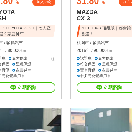
.80
31.80
加入比較
加入
萬
萬
YOTA
MAZDA
SH
CX-3
013 TOYOTA WISH｜七人座
2016 CX-3 頂級版｜都會
選？家庭神車！
首選！
 /
駿鵬汽車
桃園市 /
駿鵬汽車
年 / 80,000km
2016年 / 90,000km
證車
五大保證
認證車
五大保證
合保固
里程保證
符合保固
里程保證
車實價
友善試車
實車實價
友善試車
多元化營業用車
非多元化營業用車
立即諮詢
立即諮詢