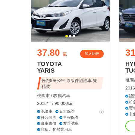
37.80
31
加入比較
萬
TOYOTA
HY
YARIS
TU
桃園市
僅跑9萬公里 原版件認證車 雙
精裝
2016
桃園市 /
駿鵬汽車
認
符
2018年 / 90,000km
實
認證車
五大保證
非
符合保固
里程保證
實車實價
友善試車
非多元化營業用車