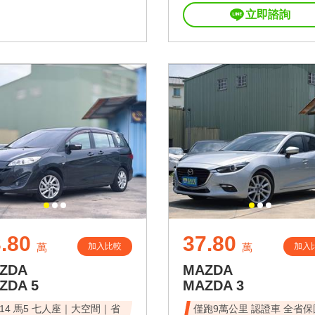
立即諮詢
.80
37.80
加入比較
加入
萬
萬
ZDA
MAZDA
ZDA 5
MAZDA 3
014 馬5 七人座｜大空間｜省
僅跑9萬公里 認證車 全省保