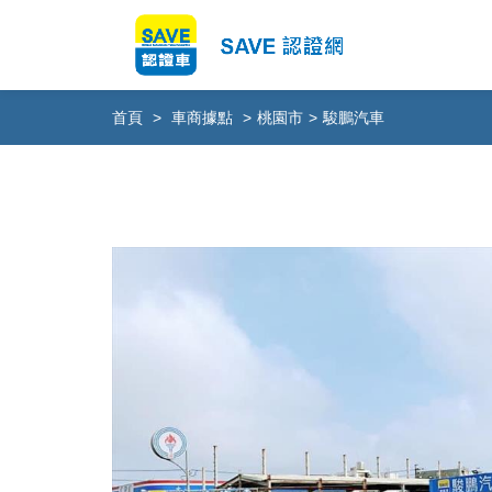
首頁
>
車商據點
>
桃園市
>
駿鵬汽車