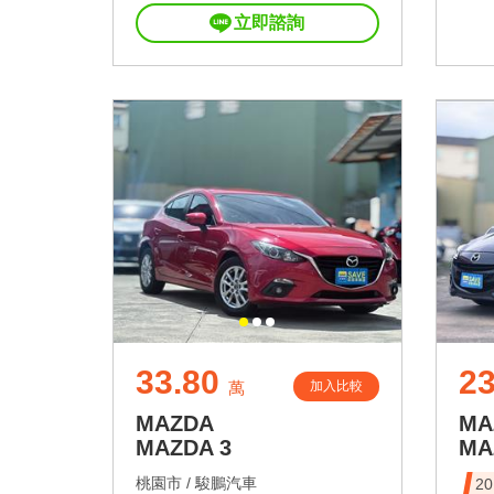
立即諮詢
33.80
23
加入比較
萬
MAZDA
MA
MAZDA 3
MA
桃園市 /
駿鵬汽車
2