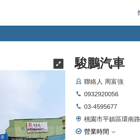
駿鵬汽車
聯絡人 周富強
0932920056
03-4595677
桃園市平鎮區環南路
營業時間