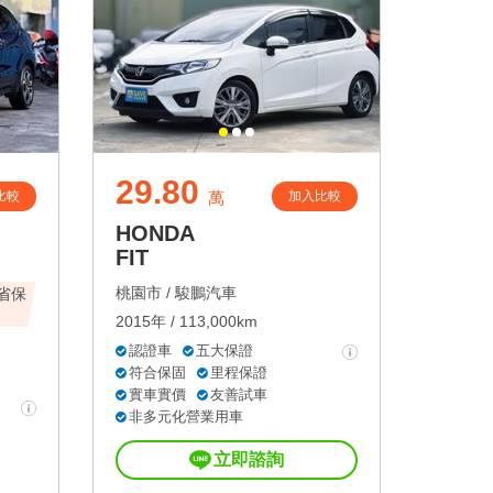
29.80
比較
加入比較
萬
HONDA
FIT
桃園市 /
駿鵬汽車
全省保
2015年 / 113,000km
認證車
五大保證
符合保固
里程保證
實車實價
友善試車
非多元化營業用車
立即諮詢