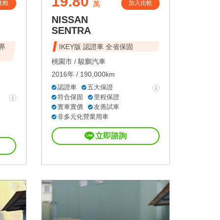
19.80
比較
加入比較
萬
NISSAN
SENTRA
跨界
IKEY版 認證車 全省保固
桃園市 /
駿鵬汽車
2016年 / 190,000km
認證車
五大保證
符合保固
里程保證
實車實價
友善試車
非多元化營業用車
立即諮詢