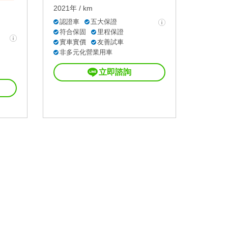
2021年 / km
認證車
五大保證
符合保固
里程保證
實車實價
友善試車
非多元化營業用車
立即諮詢