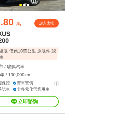
.80
加入比較
萬
XUS
200
級版 僅跑10萬公里 原版件 認
車
 /
駿鵬汽車
年 / 100,000km
程保證
實車實價
善試車
非多元化營業用車
立即諮詢