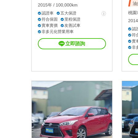
油
2015年 / 100,000km
桃園市
認證車
五大保證
符合保固
里程保證
2014
實車實價
友善試車
認
非多元化營業用車
符
實
立即諮詢
非