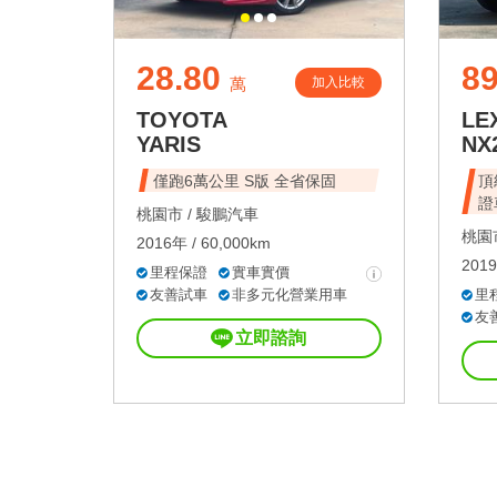
28.80
89
加入比較
萬
TOYOTA
LE
YARIS
NX
僅跑6萬公里 S版 全省保固
頂
證
桃園市 /
駿鵬汽車
桃園市
2016年 / 60,000km
2019
里程保證
實車實價
友善試車
非多元化營業用車
里
友
立即諮詢