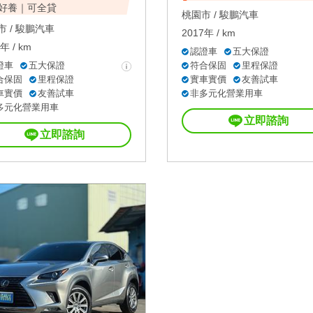
好養｜可全貸
桃園市 /
駿鵬汽車
 /
駿鵬汽車
2017年 / km
年 / km
認證車
五大保證
證車
五大保證
符合保固
里程保證
合保固
里程保證
實車實價
友善試車
車實價
友善試車
非多元化營業用車
多元化營業用車
立即諮詢
立即諮詢