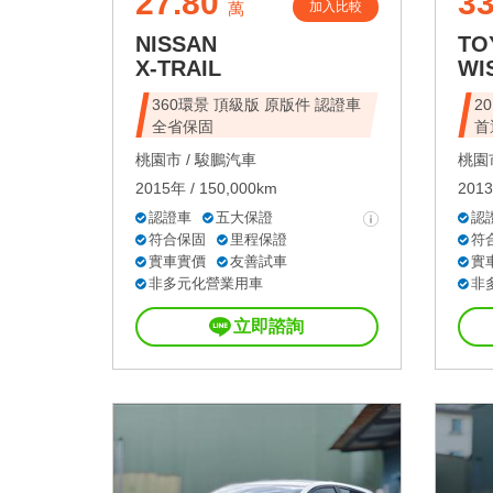
27.80
33
加入比較
萬
NISSAN
TO
X-TRAIL
WI
360環景 頂級版 原版件 認證車
2
全省保固
首
桃園市 /
駿鵬汽車
桃園市
2015年 / 150,000km
2013
認證車
五大保證
認
符合保固
里程保證
符
實車實價
友善試車
實
非多元化營業用車
非
立即諮詢