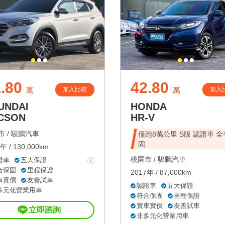
.80
42.80
加入比較
加入
萬
萬
UNDAI
HONDA
CSON
HR-V
 /
駿鵬汽車
僅跑8萬公里 S版 認證車 
固
年 / 130,000km
桃園市 /
駿鵬汽車
證車
五大保證
合保固
里程保證
2017年 / 87,000km
車實價
友善試車
認證車
五大保證
多元化營業用車
符合保固
里程保證
實車實價
友善試車
立即諮詢
非多元化營業用車