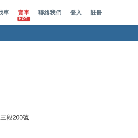
找車
賣車
聯絡我們
登入
註冊
三段200號