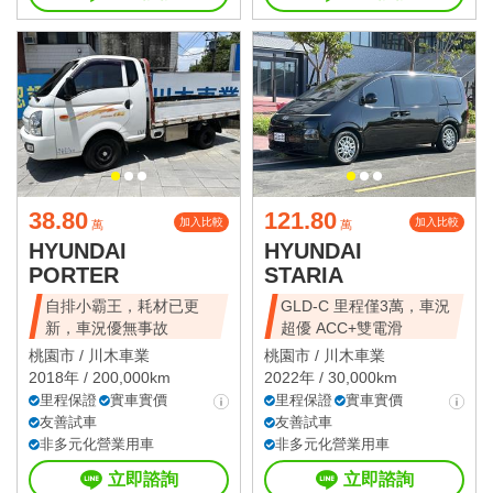
38.80
121.80
加入比較
加入比較
萬
萬
HYUNDAI
HYUNDAI
PORTER
STARIA
自排小霸王，耗材已更
GLD-C 里程僅3萬，車況
新，車況優無事故
超優 ACC+雙電滑
桃園市 /
川木車業
桃園市 /
川木車業
2018年 / 200,000km
2022年 / 30,000km
里程保證
實車實價
里程保證
實車實價
友善試車
友善試車
非多元化營業用車
非多元化營業用車
立即諮詢
立即諮詢