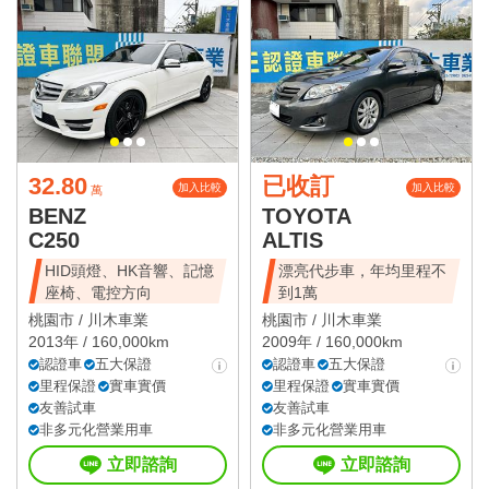
32.80
已收訂
加入比較
加入比較
萬
BENZ
TOYOTA
C250
ALTIS
HID頭燈、HK音響、記憶
漂亮代步車，年均里程不
座椅、電控方向
到1萬
桃園市 /
川木車業
桃園市 /
川木車業
2013年 / 160,000km
2009年 / 160,000km
認證車
五大保證
認證車
五大保證
里程保證
實車實價
里程保證
實車實價
友善試車
友善試車
非多元化營業用車
非多元化營業用車
立即諮詢
立即諮詢