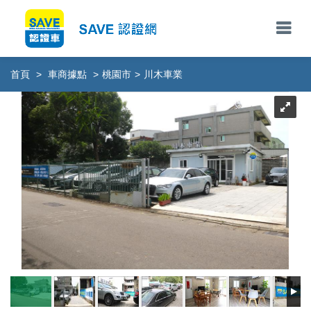
首頁
>
車商據點
>
桃園市
>
川木車業