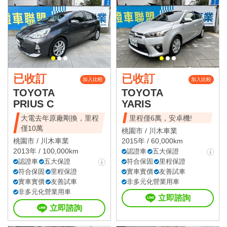
已收訂
已收訂
加入比較
加入比較
TOYOTA
TOYOTA
PRIUS C
YARIS
大電去年原廠剛換，里程
里程僅6萬，安卓機!
僅10萬
桃園市 /
川木車業
桃園市 /
川木車業
2015年 / 60,000km
2013年 / 100,000km
認證車
五大保證
認證車
五大保證
符合保固
里程保證
符合保固
里程保證
實車實價
友善試車
實車實價
友善試車
非多元化營業用車
非多元化營業用車
立即諮詢
立即諮詢