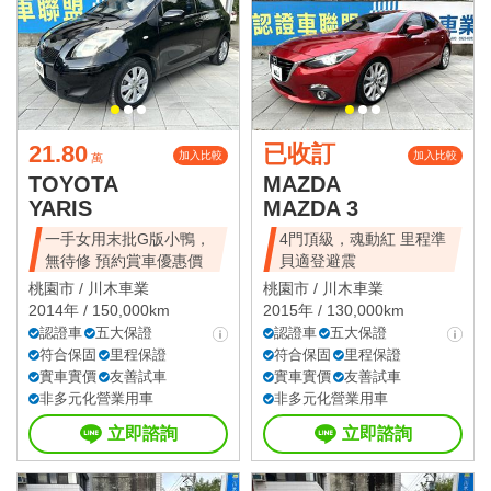
21.80
已收訂
加入比較
加入比較
萬
TOYOTA
MAZDA
YARIS
MAZDA 3
一手女用末批G版小鴨，
4門頂級，魂動紅 里程準
無待修 預約賞車優惠價
貝適登避震
桃園市 /
川木車業
桃園市 /
川木車業
2014年 / 150,000km
2015年 / 130,000km
認證車
五大保證
認證車
五大保證
符合保固
里程保證
符合保固
里程保證
實車實價
友善試車
實車實價
友善試車
非多元化營業用車
非多元化營業用車
立即諮詢
立即諮詢