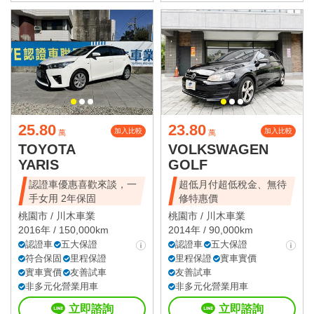
25.80
23.80
加入比較
加入比較
萬
萬
TOYOTA
VOLKSWAGEN
YARIS
GOLF
認證車優惠喜歡來談，一
超低月付超低稅金、無待
手女用 2年保固
修特惠價
桃園市 /
川木車業
桃園市 /
川木車業
2016年 / 150,000km
2014年 / 90,000km
認證車
五大保證
認證車
五大保證
符合保固
里程保證
里程保證
實車實價
實車實價
友善試車
友善試車
非多元化營業用車
非多元化營業用車
立即諮詢
立即諮詢