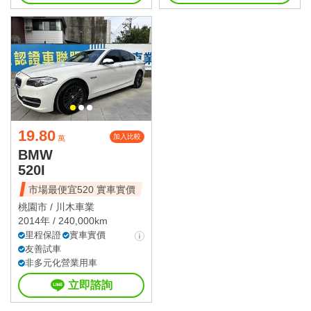
19.80
加入比較
萬
BMW
520I
市場最便宜520 實車實價
桃園市 /
川木車業
2014年 / 240,000km
里程保證
實車實價
友善試車
非多元化營業用車
立即諮詢