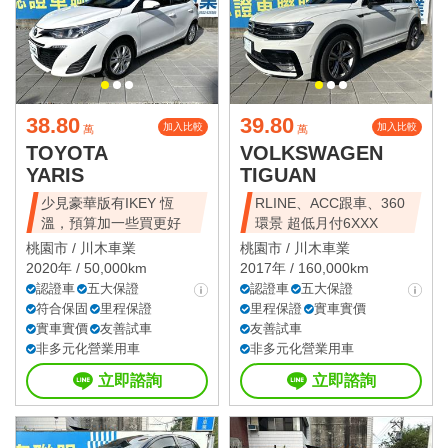
星期日 10:00~19:30
國定假日營業時間請洽店家確認
38.80
39.80
加入比較
加入比較
萬
萬
TOYOTA
VOLKSWAGEN
YARIS
TIGUAN
少見豪華版有IKEY 恆
RLINE、ACC跟車、360
溫，預算加一些買更好
環景 超低月付6XXX
桃園市 /
川木車業
桃園市 /
川木車業
2020年 / 50,000km
2017年 / 160,000km
認證車
五大保證
認證車
五大保證
符合保固
里程保證
里程保證
實車實價
實車實價
友善試車
友善試車
非多元化營業用車
非多元化營業用車
立即諮詢
立即諮詢