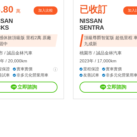
.80
已收訂
加入比較
加入
萬
SSAN
NISSAN
CKS
SENTRA
感休旅頂級版 里程2萬 原廠
頂級尊爵智駕版 超低里程 
固中
九成新
 /
誠品金林汽車
桃園市 /
誠品金林汽車
年 / 20,000km
2023年 / 17,000km
程保證
實車實價
里程保證
實車實價
善試車
非多元化營業用車
友善試車
非多元化營業用
立即諮詢
立即諮詢