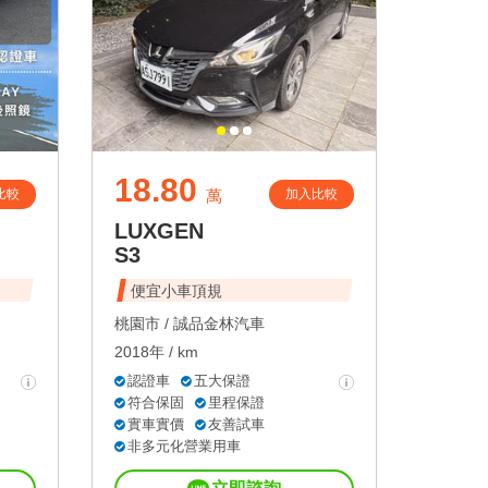
18.80
比較
加入比較
萬
LUXGEN
S3
便宜小車頂規
桃園市 /
誠品金林汽車
2018年 / km
認證車
五大保證
符合保固
里程保證
實車實價
友善試車
非多元化營業用車