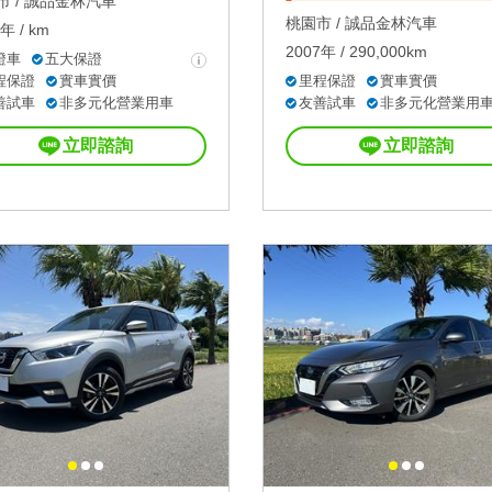
 /
誠品金林汽車
桃園市 /
誠品金林汽車
年 / km
2007年 / 290,000km
證車
五大保證
程保證
實車實價
里程保證
實車實價
善試車
非多元化營業用車
友善試車
非多元化營業用
立即諮詢
立即諮詢