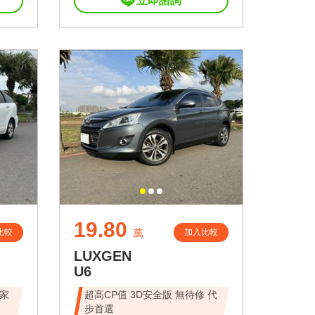
立即諮詢
19.80
比較
加入比較
萬
LUXGEN
U6
家
超高CP值 3D安全版 無待修 代
步首選