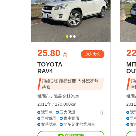
25.80
22
加入比較
萬
TOYOTA
MI
RAV4
OU
頂級G版 耐操好開 內外漂亮無
頂
待修
空
桃園市 /
誠品金林汽車
桃園市
2011年 / 170,000km
2011
認證車
五大保證
認
里程保證
實車實價
里
友善試車
非多元化營業用車
友