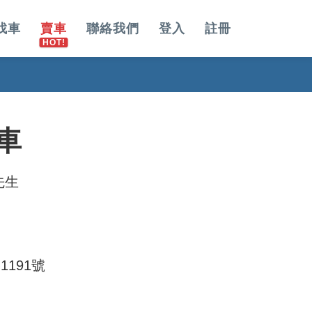
找車
賣車
聯絡我們
登入
註冊
車
先生
191號