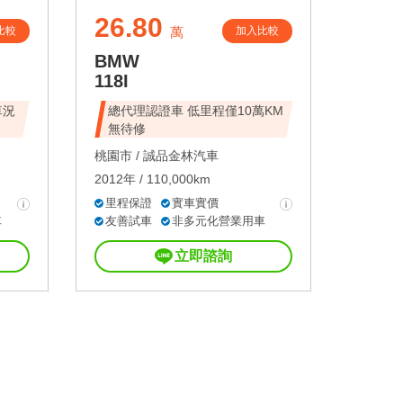
26.80
比較
加入比較
萬
BMW
118I
車況
總代理認證車 低里程僅10萬KM
無待修
桃園市 /
誠品金林汽車
2012年 / 110,000km
里程保證
實車實價
車
友善試車
非多元化營業用車
立即諮詢