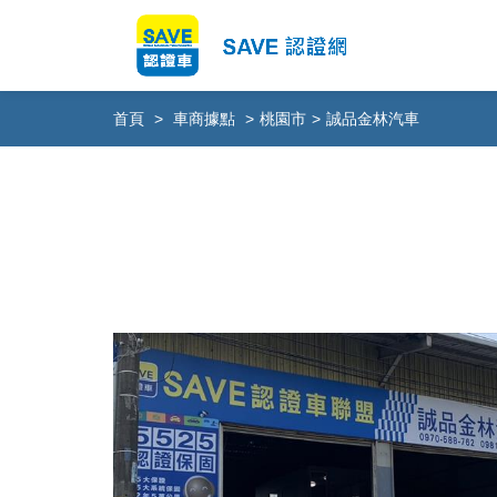
首頁
>
車商據點
>
桃園市
>
誠品金林汽車