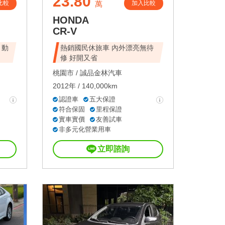
23.80
比較
加入比較
萬
HONDA
CR-V
 動
熱銷國民休旅車 內外漂亮無待
修 好開又省
桃園市 /
誠品金林汽車
2012年 / 140,000km
認證車
五大保證
符合保固
里程保證
實車實價
友善試車
非多元化營業用車
立即諮詢