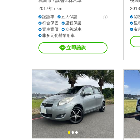
桃園市 /
誠品金林汽車
桃園市
2017年 / km
2018
認證車
五大保證
認
符合保固
里程保證
里
實車實價
友善試車
友
非多元化營業用車
立即諮詢