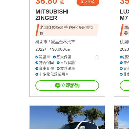
36.80
35
加入比較
萬
MITSUBISHI
LU
ZINGER
M7
老闆賺錢好幫手 內外漂亮無待
超
修
養
桃園市 /
誠品金林汽車
桃園市
2022年 / 90,000km
2020
認證車
五大保證
認
符合保固
里程保證
符
實車實價
友善試車
實
非多元化營業用車
非
立即諮詢