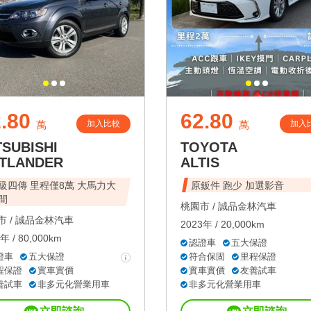
.80
62.80
加入比較
加入
萬
萬
TSUBISHI
TOYOTA
TLANDER
ALTIS
級四傳 里程僅8萬 大馬力大
原鈑件 跑少 加選影音
間
桃園市 /
誠品金林汽車
 /
誠品金林汽車
2023年 / 20,000km
年 / 80,000km
認證車
五大保證
證車
五大保證
符合保固
里程保證
程保證
實車實價
實車實價
友善試車
善試車
非多元化營業用車
非多元化營業用車