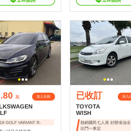
立即諮詢
立即諮詢
.80
已收訂
加入比較
加入
萬
LKSWAGEN
TOYOTA
LF
WISH
18 GOLF VARIANT R-
熱銷國民七人座 好開省油全
出門一車定