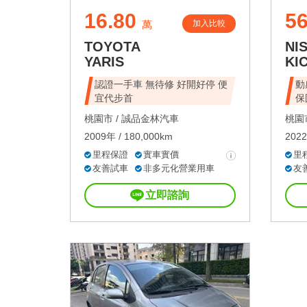
16.80
56
加入比較
萬
TOYOTA
NI
YARIS
KI
認證一手車 無待修 好開好停 便
動
宜代步首
保
桃園市 /
誠品金林汽車
桃園市
2009年 / 180,000km
2022
里程保證
實車實價
里
友善試車
非多元化營業用車
友
立即諮詢