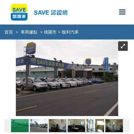
首頁
>
車商據點
>
桃園市
>
馥利汽車