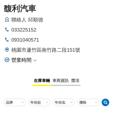
馥利汽車
聯絡人 邱順德
033225152
0931040571
桃園市蘆竹區南竹路二段151號
營業時間
星期一
星期二
在庫車輛
車商資訊
獎項
星期三
星期四
星期五