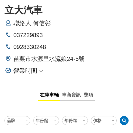
立大汽車
聯絡人 何信彰
037229893
0928330248
苗栗市水源里水流娘24-5號
營業時間
星期一
星期二
在庫車輛
車商資訊
獎項
星期三
星期四
星期五