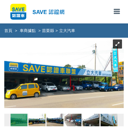
首頁
>
車商據點
>
苗栗縣
>
立大汽車