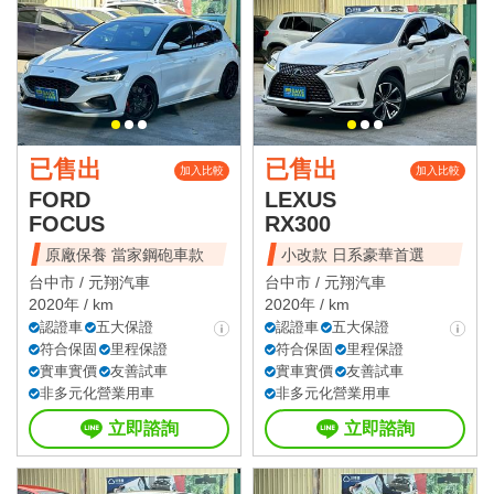
已售出
已售出
加入比較
加入比較
FORD
LEXUS
FOCUS
RX300
原廠保養 當家鋼砲車款
小改款 日系豪華首選
台中市 /
元翔汽車
台中市 /
元翔汽車
2020年 / km
2020年 / km
認證車
五大保證
認證車
五大保證
符合保固
里程保證
符合保固
里程保證
實車實價
友善試車
實車實價
友善試車
非多元化營業用車
非多元化營業用車
立即諮詢
立即諮詢