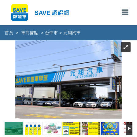
首頁
>
車商據點
>
台中市
>
元翔汽車