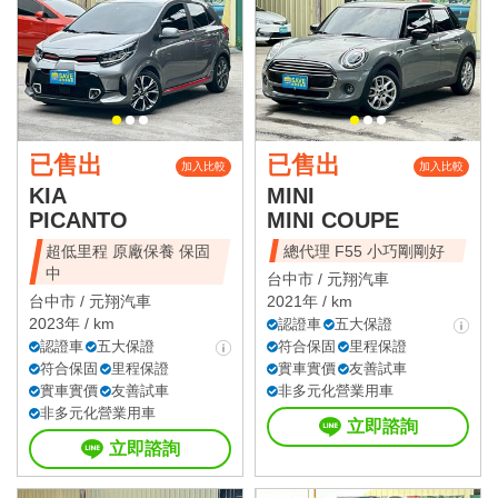
已售出
已售出
加入比較
加入比較
KIA
MINI
PICANTO
MINI COUPE
超低里程 原廠保養 保固
總代理 F55 小巧剛剛好
中
台中市 /
元翔汽車
台中市 /
元翔汽車
2021年 / km
2023年 / km
認證車
五大保證
認證車
五大保證
符合保固
里程保證
符合保固
里程保證
實車實價
友善試車
實車實價
友善試車
非多元化營業用車
非多元化營業用車
立即諮詢
立即諮詢