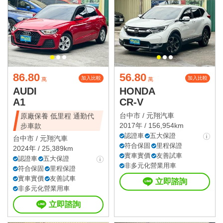
86.80
56.80
加入比較
加入比較
萬
萬
AUDI
HONDA
A1
CR-V
台中市 /
元翔汽車
原廠保養 低里程 通勤代
2017年 / 156,954km
步車款
認證車
五大保證
台中市 /
元翔汽車
符合保固
里程保證
2024年 / 25,389km
實車實價
友善試車
認證車
五大保證
非多元化營業用車
符合保固
里程保證
實車實價
友善試車
立即諮詢
非多元化營業用車
立即諮詢