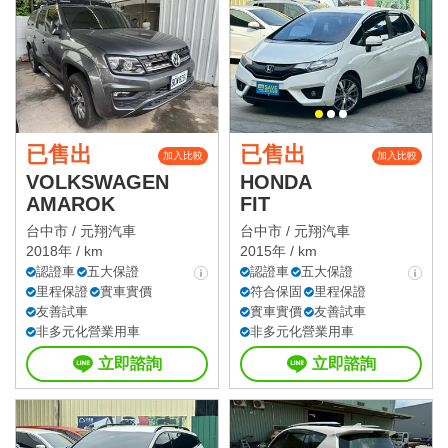
已售出
已售出
加入比較
加入比較
VOLKSWAGEN
HONDA
AMAROK
FIT
台中市 /
元翔汽車
台中市 /
元翔汽車
2018年 / km
2015年 / km
認證車
五大保證
認證車
五大保證
里程保證
實車實價
符合保固
里程保證
友善試車
實車實價
友善試車
非多元化營業用車
非多元化營業用車
立即諮詢
立即諮詢