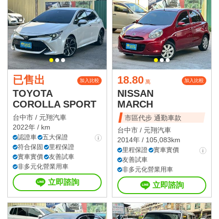
已售出
18.80
加入比較
加入比較
萬
TOYOTA
NISSAN
COROLLA SPORT
MARCH
台中市 /
元翔汽車
市區代步 通勤車款
2022年 / km
台中市 /
元翔汽車
認證車
五大保證
2014年 / 105,083km
符合保固
里程保證
里程保證
實車實價
實車實價
友善試車
友善試車
非多元化營業用車
非多元化營業用車
立即諮詢
立即諮詢