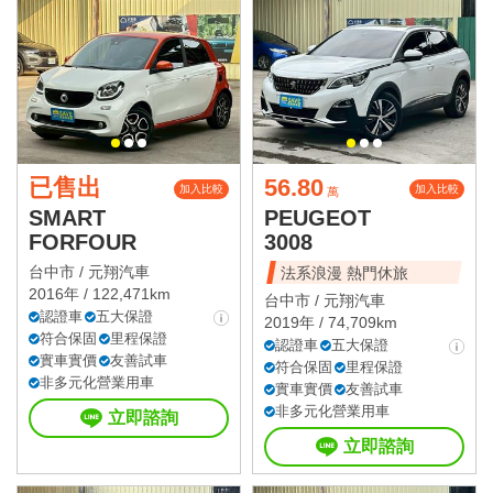
已售出
56.80
加入比較
加入比較
萬
SMART
PEUGEOT
FORFOUR
3008
台中市 /
元翔汽車
法系浪漫 熱門休旅
2016年 / 122,471km
台中市 /
元翔汽車
認證車
五大保證
2019年 / 74,709km
符合保固
里程保證
認證車
五大保證
實車實價
友善試車
符合保固
里程保證
非多元化營業用車
實車實價
友善試車
非多元化營業用車
立即諮詢
立即諮詢