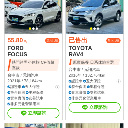
55.80
已售出
加入比較
加入比較
萬
FORD
TOYOTA
FOCUS
RAV4
熱門跨界小休旅 CP值超
原廠保養 日系休旅首選
高款
台中市 /
元翔汽車
台中市 /
元翔汽車
2016年 / 132,764km
2021年 / 78,184km
認證車
五大保證
認證車
五大保證
符合保固
里程保證
符合保固
里程保證
實車實價
友善試車
實車實價
友善試車
非多元化營業用車
非多元化營業用車
立即諮詢
立即諮詢