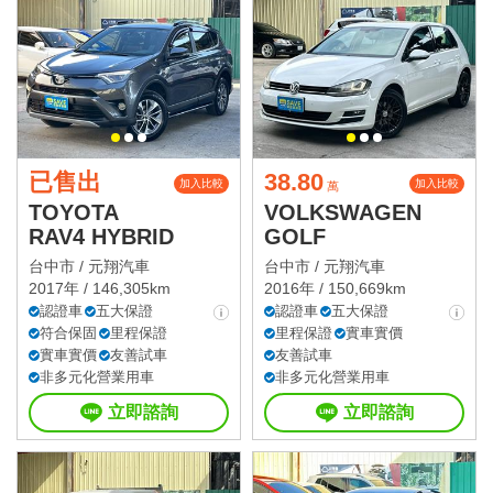
已售出
38.80
加入比較
加入比較
萬
TOYOTA
VOLKSWAGEN
RAV4 HYBRID
GOLF
台中市 /
元翔汽車
台中市 /
元翔汽車
2017年 / 146,305km
2016年 / 150,669km
認證車
五大保證
認證車
五大保證
符合保固
里程保證
里程保證
實車實價
實車實價
友善試車
友善試車
非多元化營業用車
非多元化營業用車
立即諮詢
立即諮詢