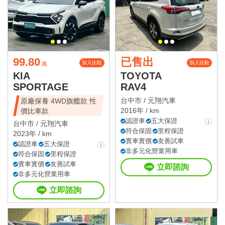
99.80
已售出
加入比較
加入比較
萬
KIA
TOYOTA
SPORTAGE
RAV4
台中市 /
元翔汽車
原廠保養 4WD旗艦款 性
2016年 / km
價比車款
認證車
五大保證
台中市 /
元翔汽車
符合保固
里程保證
2023年 / km
實車實價
友善試車
認證車
五大保證
非多元化營業用車
符合保固
里程保證
實車實價
友善試車
立即諮詢
非多元化營業用車
立即諮詢