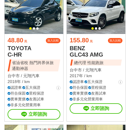
48.80
155.80
加入比較
加入比較
萬
萬
TOYOTA
BENZ
C-HR
GLC43 AMG
省油省稅 熱門跨界休旅
總代理 性能跑旅
通勤神器
台中市 /
元翔汽車
台中市 /
元翔汽車
2017年 / km
2018年 / km
認證車
五大保證
認證車
五大保證
符合保固
里程保證
符合保固
里程保證
實車實價
友善試車
實車實價
友善試車
非多元化營業用車
非多元化營業用車
立即諮詢
立即諮詢