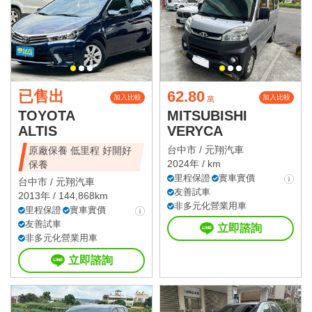
已售出
62.80
加入比較
加入比較
萬
TOYOTA
MITSUBISHI
ALTIS
VERYCA
台中市 /
元翔汽車
原廠保養 低里程 好開好
2024年 / km
保養
里程保證
實車實價
台中市 /
元翔汽車
友善試車
2013年 / 144,868km
非多元化營業用車
里程保證
實車實價
友善試車
立即諮詢
非多元化營業用車
立即諮詢