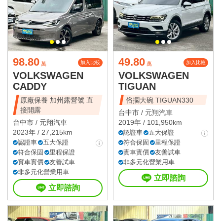
星期日
國定假日營業時間請洽店家確認
98.80
49.80
加入比較
加入比較
萬
萬
VOLKSWAGEN
VOLKSWAGEN
CADDY
TIGUAN
原廠保養 加州露營號 直
俗擱大碗 TIGUAN330
接開露
台中市 /
元翔汽車
台中市 /
元翔汽車
2019年 / 101,950km
2023年 / 27,215km
認證車
五大保證
認證車
五大保證
符合保固
里程保證
符合保固
里程保證
實車實價
友善試車
實車實價
友善試車
非多元化營業用車
非多元化營業用車
立即諮詢
立即諮詢