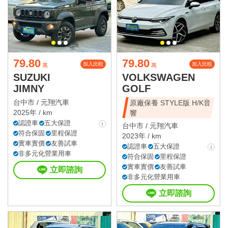
79.80
79.80
加入比較
加入比較
萬
萬
SUZUKI
VOLKSWAGEN
JIMNY
GOLF
台中市 /
元翔汽車
原廠保養 STYLE版 H/K音
2025年 / km
響
認證車
五大保證
台中市 /
元翔汽車
符合保固
里程保證
2023年 / km
實車實價
友善試車
認證車
五大保證
非多元化營業用車
符合保固
里程保證
實車實價
友善試車
立即諮詢
非多元化營業用車
立即諮詢