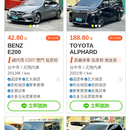
42.80
188.80
加入比較
加入比較
萬
萬
BENZ
TOYOTA
E200
ALPHARD
總代理 C207 雙門 低里程
原廠保養 低里程 無改裝
台中市 /
元翔汽車
台中市 /
元翔汽車
2013年 / km
2021年 / km
認證車
五大保證
認證車
五大保證
里程保證
實車實價
符合保固
里程保證
友善試車
實車實價
友善試車
非多元化營業用車
非多元化營業用車
立即諮詢
立即諮詢