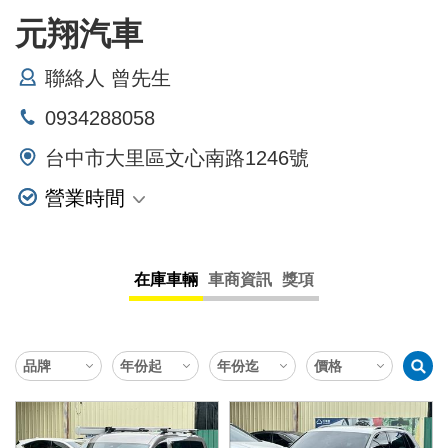
元翔汽車
聯絡人 曾先生
0934288058
台中市大里區文心南路1246號
營業時間
星期一
星期二
在庫車輛
車商資訊
獎項
星期三
星期四
星期五
星期六