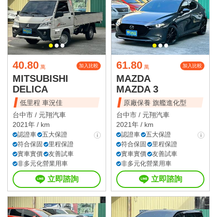
40.80
61.80
加入比較
加入比較
萬
萬
MITSUBISHI
MAZDA
DELICA
MAZDA 3
低里程 車況佳
原廠保養 旗艦進化型
台中市 /
元翔汽車
台中市 /
元翔汽車
2021年 / km
2021年 / km
認證車
五大保證
認證車
五大保證
符合保固
里程保證
符合保固
里程保證
實車實價
友善試車
實車實價
友善試車
非多元化營業用車
非多元化營業用車
立即諮詢
立即諮詢