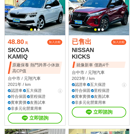
48.80
已售出
加入比較
加入比較
萬
SKODA
NISSAN
KAMIQ
KICKS
原廠保養 熱門跨界小休旅
就像新車 僅跑4千
高CP值
台中市 /
元翔汽車
台中市 /
元翔汽車
2023年 / km
2021年 / km
認證車
五大保證
認證車
五大保證
符合保固
里程保證
符合保固
里程保證
實車實價
友善試車
實車實價
友善試車
非多元化營業用車
非多元化營業用車
立即諮詢
立即諮詢