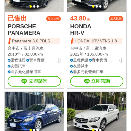
已售出
43.80
加入比較
加入比較
萬
PORSCHE
HONDA
PANAMERA
HR-V
Panamera 3.0 PDLS
HONDA HRV VTi-S 1.8
台中市 /
富士康汽車
台中市 /
富士康汽車
2018年 / 82,000km
2022年 / 135,000km
里程保證
實車實價
里程保證
實車實價
友善試車
友善試車
非多元化營業用車
非多元化營業用車
立即諮詢
立即諮詢