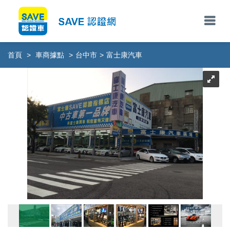
首頁
>
車商據點
>
台中市
>
富士康汽車