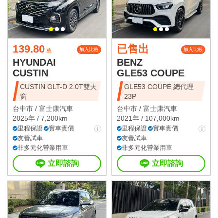
139.80
已售出
加入比較
加入比較
萬
HYUNDAI
BENZ
CUSTIN
GLE53 COUPE
CUSTIN GLT-D 2.0T雙天
GLE53 COUPE 總代理
窗
23P
台中市 /
富士康汽車
台中市 /
富士康汽車
2025年 / 7,200km
2021年 / 107,000km
里程保證
實車實價
里程保證
實車實價
友善試車
友善試車
非多元化營業用車
非多元化營業用車
立即諮詢
立即諮詢