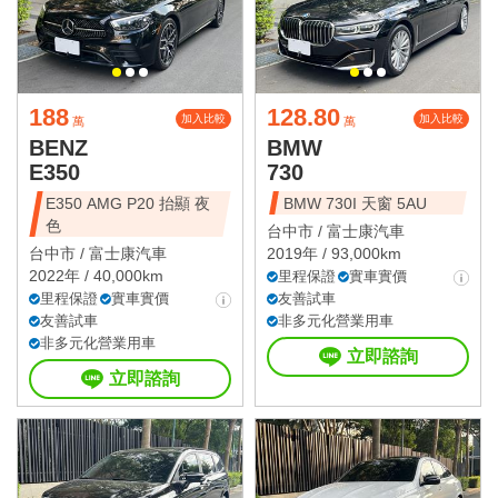
188
128.80
加入比較
加入比較
萬
萬
BENZ
BMW
E350
730
E350 AMG P20 抬顯 夜
BMW 730I 天窗 5AU
色
台中市 /
富士康汽車
台中市 /
富士康汽車
2019年 / 93,000km
2022年 / 40,000km
里程保證
實車實價
里程保證
實車實價
友善試車
友善試車
非多元化營業用車
非多元化營業用車
立即諮詢
立即諮詢