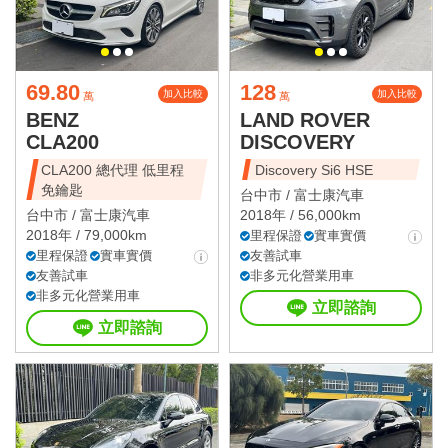
69.80
128
加入比較
加入比較
萬
萬
BENZ
LAND ROVER
CLA200
DISCOVERY
CLA200 總代理 低里程
Discovery Si6 HSE
免鑰匙
台中市 /
富士康汽車
台中市 /
富士康汽車
2018年 / 56,000km
2018年 / 79,000km
里程保證
實車實價
里程保證
實車實價
友善試車
友善試車
非多元化營業用車
非多元化營業用車
立即諮詢
立即諮詢