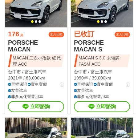
176
已收訂
加入比較
加入比較
萬
PORSCHE
PORSCHE
MACAN
MACAN S
MACAN 二次小改款 總代
MACAN S 3.0 未領牌
理 ACC
PASM ACC
台中市 /
富士康汽車
台中市 /
富士康汽車
2021年 / 83,000km
1990年 / 39,000km
里程保證
實車實價
里程保證
實車實價
友善試車
友善試車
非多元化營業用車
非多元化營業用車
立即諮詢
立即諮詢