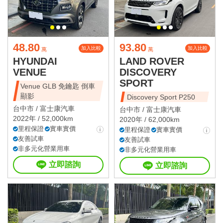
48.80
93.80
加入比較
加入比較
萬
萬
HYUNDAI
LAND ROVER
VENUE
DISCOVERY
SPORT
Venue GLB 免鑰匙 倒車
顯影
Discovery Sport P250
台中市 /
富士康汽車
台中市 /
富士康汽車
2022年 / 52,000km
2020年 / 62,000km
里程保證
實車實價
里程保證
實車實價
友善試車
友善試車
非多元化營業用車
非多元化營業用車
立即諮詢
立即諮詢