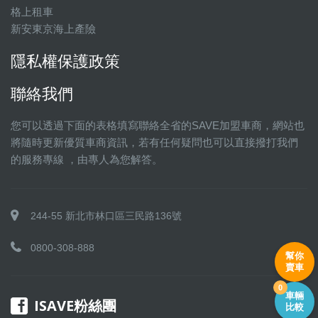
格上租車
新安東京海上產險
隱私權保護政策
聯絡我們
您可以透過下面的表格填寫聯絡全省的SAVE加盟車商，網站也
將隨時更新優質車商資訊，若有任何疑問也可以直接撥打我們
的服務專線 ，由專人為您解答。
244-55 新北市林口區三民路136號
0800-308-888
幫你
賣車
0
車輛
ISAVE粉絲團
比較