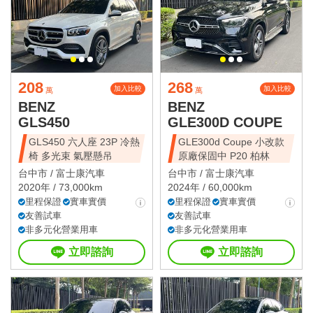
星期日 09:00~19:00
國定假日營業時間請洽店家確認
208
268
加入比較
加入比較
萬
萬
BENZ
BENZ
GLS450
GLE300D COUPE
GLS450 六人座 23P 冷熱
GLE300d Coupe 小改款
椅 多光束 氣壓懸吊
原廠保固中 P20 柏林
台中市 /
富士康汽車
台中市 /
富士康汽車
2020年 / 73,000km
2024年 / 60,000km
里程保證
實車實價
里程保證
實車實價
友善試車
友善試車
非多元化營業用車
非多元化營業用車
立即諮詢
立即諮詢