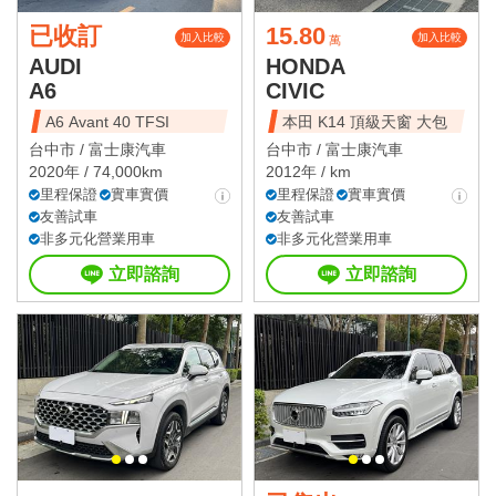
已收訂
15.80
加入比較
加入比較
萬
AUDI
HONDA
A6
CIVIC
A6 Avant 40 TFSI
本田 K14 頂級天窗 大包
台中市 /
富士康汽車
台中市 /
富士康汽車
2020年 / 74,000km
2012年 / km
里程保證
實車實價
里程保證
實車實價
友善試車
友善試車
非多元化營業用車
非多元化營業用車
立即諮詢
立即諮詢