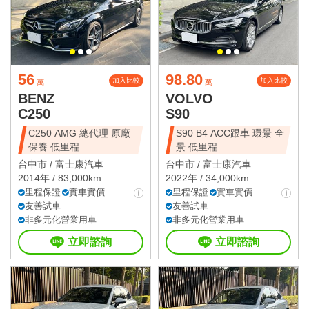
56
98.80
加入比較
加入比較
萬
萬
BENZ
VOLVO
C250
S90
C250 AMG 總代理 原廠
S90 B4 ACC跟車 環景 全
保養 低里程
景 低里程
台中市 /
富士康汽車
台中市 /
富士康汽車
2014年 / 83,000km
2022年 / 34,000km
里程保證
實車實價
里程保證
實車實價
友善試車
友善試車
非多元化營業用車
非多元化營業用車
立即諮詢
立即諮詢