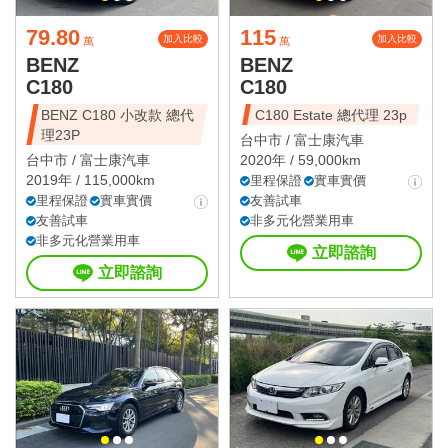
79.80
115
加入比較
加入比較
萬
萬
BENZ
BENZ
C180
C180
BENZ C180 小改款 總代
C180 Estate 總代理 23p
理23P
台中市 /
富士康汽車
台中市 /
富士康汽車
2020年 / 59,000km
2019年 / 115,000km
里程保證
實車實價
里程保證
實車實價
友善試車
友善試車
非多元化營業用車
非多元化營業用車
立即諮詢
立即諮詢