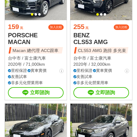
159
255
加入比較
加入比較
萬
萬
PORSCHE
BENZ
MACAN
CLS53 AMG
Macan 總代理 ACC跟車
CLS53 AMG 跑排 多光束
台中市 /
富士康汽車
台中市 /
富士康汽車
2020年 / 71,000km
2020年 / 32,000km
里程保證
實車實價
里程保證
實車實價
友善試車
友善試車
非多元化營業用車
非多元化營業用車
立即諮詢
立即諮詢