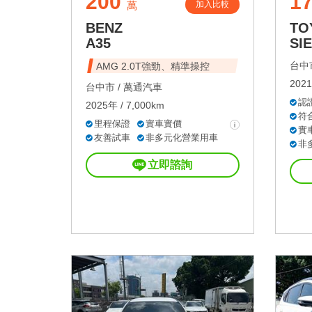
200
1
加入比較
萬
BENZ
TO
A35
SI
台中市
AMG 2.0T強勁、精準操控
2021
台中市 /
萬通汽車
認
2025年 / 7,000km
符
里程保證
實車實價
實
友善試車
非多元化營業用車
非
立即諮詢