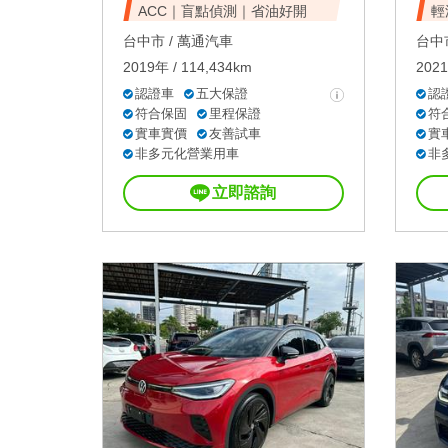
ACC｜盲點偵測｜省油好開
輕
台中市 /
萬通汽車
台中市
2019年 / 114,434km
2021
認證車
五大保證
認
符合保固
里程保證
符
實車實價
友善試車
實
非多元化營業用車
非
立即諮詢