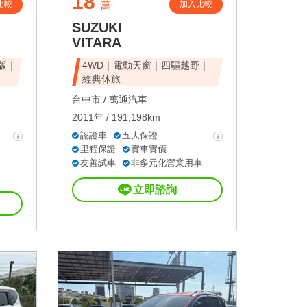
18
比較
加入比較
萬
SUZUKI
VITARA
峰版｜
4WD｜電動天窗｜四驅越野｜
經典休旅
台中市 /
萬通汽車
2011年 / 191,198km
認證車
五大保證
里程保證
實車實價
友善試車
非多元化營業用車
立即諮詢