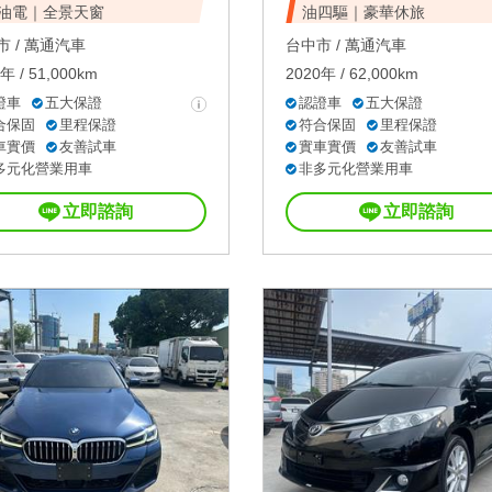
油電｜全景天窗
油四驅｜豪華休旅
 /
萬通汽車
台中市 /
萬通汽車
年 / 51,000km
2020年 / 62,000km
證車
五大保證
認證車
五大保證
合保固
里程保證
符合保固
里程保證
車實價
友善試車
實車實價
友善試車
多元化營業用車
非多元化營業用車
立即諮詢
立即諮詢