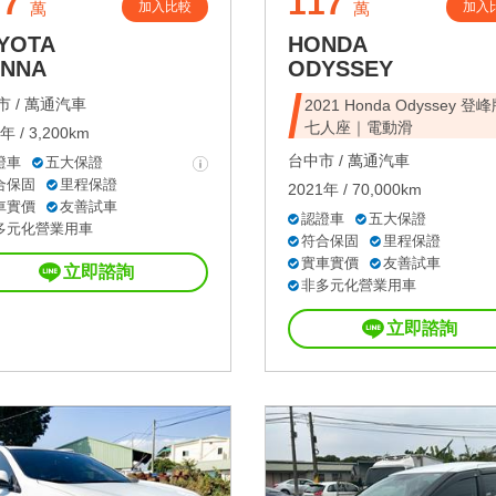
77
117
加入比較
加入
萬
萬
YOTA
HONDA
ENNA
ODYSSEY
 /
萬通汽車
2021 Honda Odyssey 登
七人座｜電動滑
年 / 3,200km
台中市 /
萬通汽車
證車
五大保證
合保固
里程保證
2021年 / 70,000km
車實價
友善試車
認證車
五大保證
多元化營業用車
符合保固
里程保證
實車實價
友善試車
立即諮詢
非多元化營業用車
立即諮詢