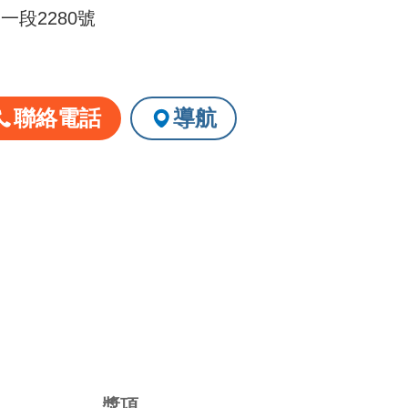
段2280號
聯絡電話
導航
請洽店家確認
獎項