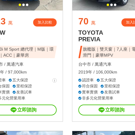
23
70
加入比較
加入
萬
萬
MW
TOYOTA
0
PREVIA
30i M Sport 總代理｜M版｜環
旗艦版｜雙天窗｜7人座｜
｜ACC｜豪華房
滑門｜豪華MPV
 /
萬通汽車
台中市 /
萬通汽車
年 / 97,000km
2019年 / 106,000km
證車
五大保證
認證車
五大保證
合保固
里程保證
符合保固
里程保證
車實價
友善試車
實車實價
友善試車
多元化營業用車
非多元化營業用車
立即諮詢
立即諮詢