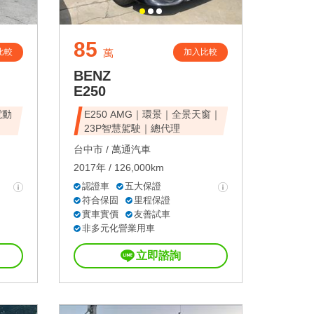
85
比較
加入比較
萬
BENZ
E250
電動
E250 AMG｜環景｜全景天窗｜
23P智慧駕駛｜總代理
台中市 /
萬通汽車
2017年 / 126,000km
認證車
五大保證
符合保固
里程保證
實車實價
友善試車
非多元化營業用車
立即諮詢