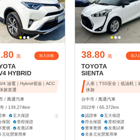
.80
38.80
加入比較
加入
萬
萬
YOTA
TOYOTA
V4 HYBRID
SIENTA
AV4 油電｜Hybrid省油｜ACC
人座｜TSS安全｜低油耗｜
休旅首選
休旅
 /
萬通汽車
台中市 /
萬通汽車
年 / 139,274km
2022年 / 65,372km
證車
五大保證
認證車
五大保證
合保固
里程保證
符合保固
里程保證
車實價
友善試車
實車實價
友善試車
多元化營業用車
非多元化營業用車