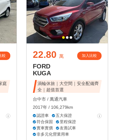
22.80
比較
加入比較
萬
FORD
KUGA
家庭
渦輪休旅｜大空間｜安全配備齊
全｜超值首選
台中市 /
萬通汽車
2017年 / 106,279km
認證車
五大保證
符合保固
里程保證
實車實價
友善試車
非多元化營業用車