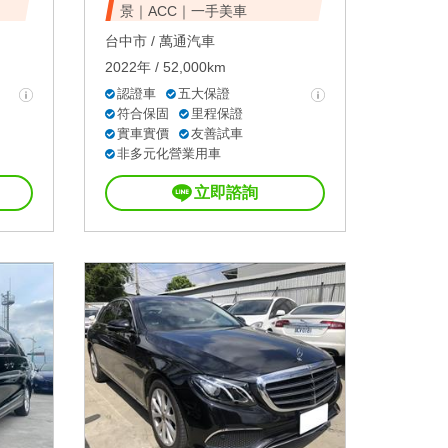
景｜ACC｜一手美車
台中市 /
萬通汽車
2022年 / 52,000km
認證車
五大保證
符合保固
里程保證
實車實價
友善試車
非多元化營業用車
立即諮詢