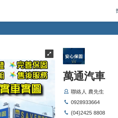
萬通汽車
聯絡人 農先生
0928933664
(04)2425 8808