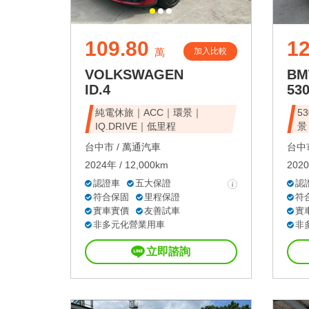
109.80
1
加入比較
萬
VOLKSWAGEN
B
ID.4
53
純電休旅｜ACC｜環景｜
5
IQ.DRIVE｜低里程
景
台中市 /
萬通汽車
台中市
2024年 / 12,000km
2020
認證車
五大保證
認
符合保固
里程保證
符
實車實價
友善試車
實
非多元化營業用車
非
立即諮詢