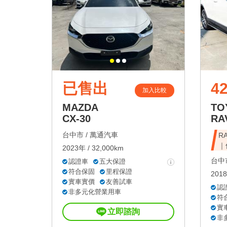
已售出
42
加入比較
MAZDA
TO
CX-30
RA
台中市 /
萬通汽車
R
｜
2023年 / 32,000km
台中市
認證車
五大保證
符合保固
里程保證
2018
實車實價
友善試車
認
非多元化營業用車
符
實
立即諮詢
非