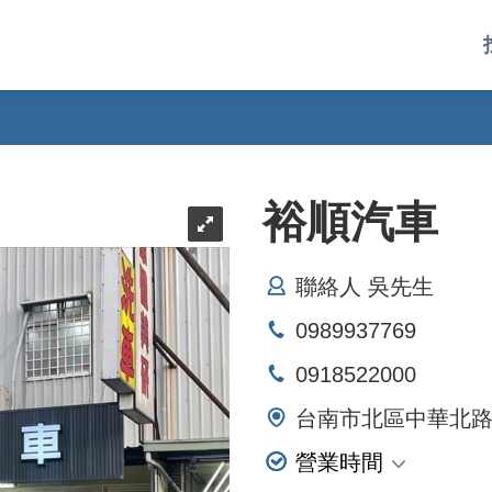
裕順汽車
聯絡人 吳先生
0989937769
0918522000
台南市北區中華北路
營業時間