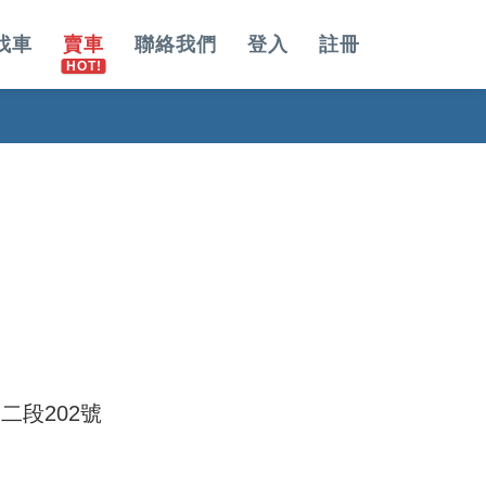
找車
賣車
聯絡我們
登入
註冊
二段202號