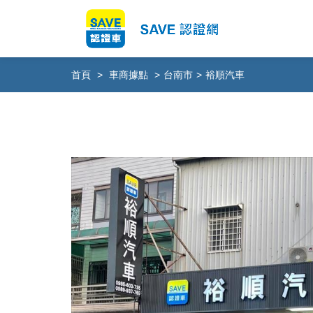
首頁
>
車商據點
>
台南市
>
裕順汽車