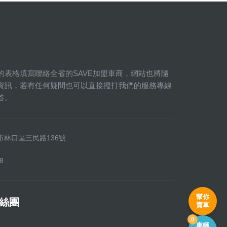
的表格填寫聯絡全省的SAVE加盟車商，網站也將隨
資訊，若有任何疑問也可以直接撥打我們的服務專線
答。
新北市林口區三民路136號
8
幫你
粉絲團
賣車
0
車輛