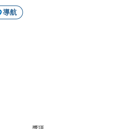
導航
請洽店家確認
獎項