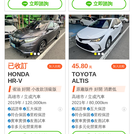
立即諮詢
立即諮詢
已收訂
45.80
加入比較
加入比較
萬
HONDA
TOYOTA
HR-V
ALTIS
省油 好開 小改款頂級版
原廠版件 好開 消磨低
高雄市 /
立成汽車
高雄市 /
立成汽車
2019年 / 120,000km
2021年 / 80,000km
認證車
五大保證
認證車
五大保證
符合保固
里程保證
符合保固
里程保證
實車實價
友善試車
實車實價
友善試車
非多元化營業用車
非多元化營業用車