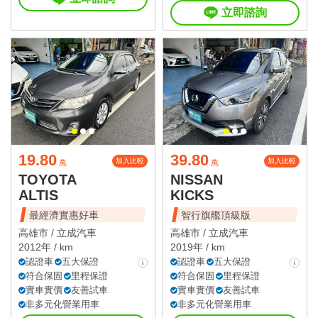
立即諮詢
19.80
39.80
加入比較
加入比較
萬
萬
TOYOTA
NISSAN
ALTIS
KICKS
最經濟實惠好車
智行旗艦頂級版
高雄市 /
立成汽車
高雄市 /
立成汽車
2012年 / km
2019年 / km
認證車
五大保證
認證車
五大保證
符合保固
里程保證
符合保固
里程保證
實車實價
友善試車
實車實價
友善試車
非多元化營業用車
非多元化營業用車