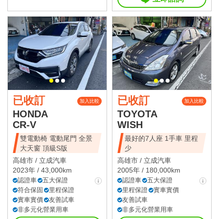
已收訂
已收訂
加入比較
加入比較
HONDA
TOYOTA
CR-V
WISH
雙電動椅 電動尾門 全景
最好的7人座 1手車 里程
大天窗 頂級S版
少
高雄市 /
立成汽車
高雄市 /
立成汽車
2023年 / 43,000km
2005年 / 180,000km
認證車
五大保證
認證車
五大保證
符合保固
里程保證
里程保證
實車實價
實車實價
友善試車
友善試車
非多元化營業用車
非多元化營業用車