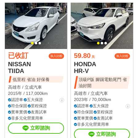
已收訂
59.80
加入比較
加入比較
萬
NISSAN
HONDA
TIIDA
HR-V
低里程 省油 好保養
頂級P版 腳踢電動尾門 省
油好開
高雄市 /
立成汽車
2015年 / 117,000km
高雄市 /
立成汽車
2023年 / 70,000km
認證車
五大保證
符合保固
里程保證
認證車
五大保證
實車實價
友善試車
符合保固
里程保證
非多元化營業用車
實車實價
友善試車
非多元化營業用車
立即諮詢
立即諮詢