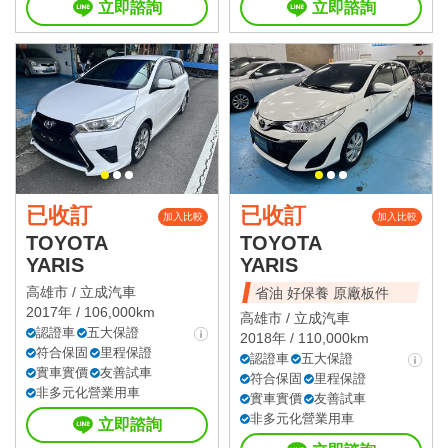
立即諮詢
立即諮詢
已收訂
已收訂
加入比較
加入比較
TOYOTA
TOYOTA
YARIS
YARIS
高雄市 /
立成汽車
省油 好保養 原廠板件
2017年 / 106,000km
高雄市 /
立成汽車
認證車
五大保證
2018年 / 110,000km
符合保固
里程保證
認證車
五大保證
實車實價
友善試車
符合保固
里程保證
非多元化營業用車
實車實價
友善試車
非多元化營業用車
立即諮詢