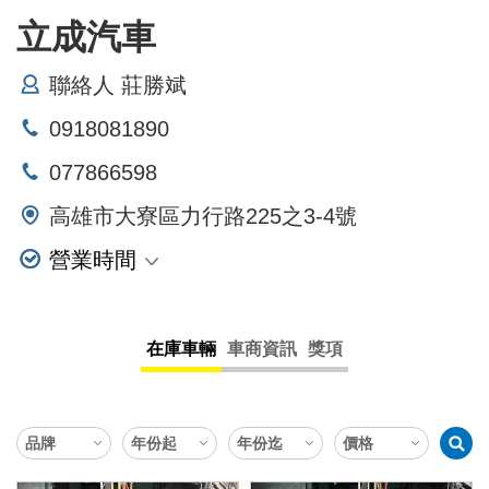
立成汽車
聯絡人 莊勝斌
0918081890
077866598
高雄市大寮區力行路225之3-4號
營業時間
星期一
星期二
在庫車輛
車商資訊
獎項
星期三
星期四
星期五