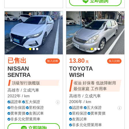
立即諮詢
已售出
13.80
加入比較
加入比較
萬
NISSAN
TOYOTA
SENTRA
WISH
頂級智行旗艦版
省油 好保養 低故障耐用
最佳家庭 工作用車
高雄市 /
立成汽車
2022年 / km
高雄市 /
立成汽車
2006年 / km
認證車
五大保證
符合保固
里程保證
認證車
五大保證
實車實價
友善試車
里程保證
實車實價
非多元化營業用車
友善試車
非多元化營業用車
立即諮詢