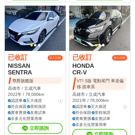
已收訂
已收訂
加入比較
加入比較
NISSAN
HONDA
SENTRA
CR-V
尊爵旗艦版
VTI S版 電動尾門 車道偏
移 跟車系
高雄市 /
立成汽車
2022年 / 78,000km
高雄市 /
立成汽車
2021年 / 78,000km
認證車
五大保證
符合保固
里程保證
認證車
五大保證
實車實價
友善試車
符合保固
里程保證
非多元化營業用車
實車實價
友善試車
非多元化營業用車
立即諮詢
立即諮詢