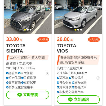
星期六
星期日
國定假日營業時間請洽店家確認
33.80
26.80
加入比較
加入比較
萬
萬
TOYOTA
TOYOTA
SIENTA
VIOS
工作用 家庭用 超大空間
升級盲點偵測 360環景系
統 高階安卓系統
高雄市 /
立成汽車
2019年 / 85,000km
高雄市 /
立成汽車
2017年 / 100,000km
認證車
五大保證
符合保固
里程保證
認證車
五大保證
實車實價
友善試車
符合保固
里程保證
非多元化營業用車
實車實價
友善試車
非多元化營業用車
立即諮詢
立即諮詢