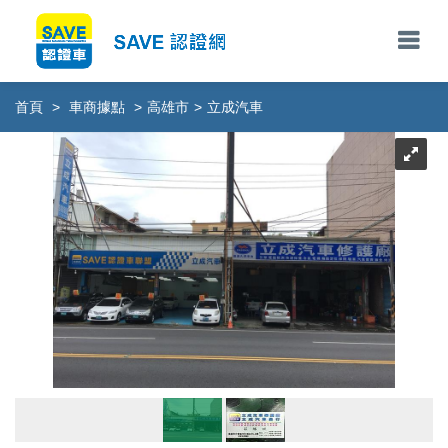
首頁
>
車商據點
>
高雄市
>
立成汽車