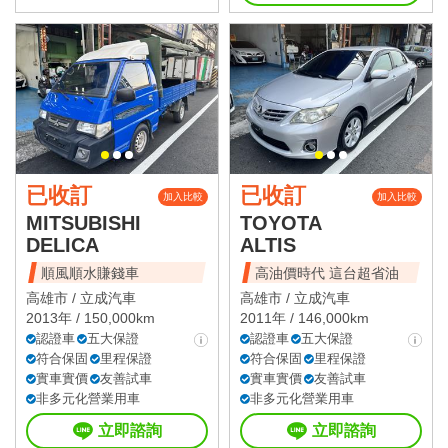
已收訂
已收訂
加入比較
加入比較
MITSUBISHI
TOYOTA
DELICA
ALTIS
順風順水賺錢車
高油價時代 這台超省油
高雄市 /
立成汽車
高雄市 /
立成汽車
2013年 / 150,000km
2011年 / 146,000km
認證車
五大保證
認證車
五大保證
符合保固
里程保證
符合保固
里程保證
實車實價
友善試車
實車實價
友善試車
非多元化營業用車
非多元化營業用車
立即諮詢
立即諮詢