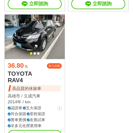
立即諮詢
立即諮詢
36.80
加入比較
萬
TOYOTA
RAV4
高品質的休旅車
高雄市 /
立成汽車
2014年 / km
認證車
五大保證
符合保固
里程保證
實車實價
友善試車
非多元化營業用車