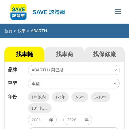
首頁
>
找車
>
ABARTH
找車輛
找車商
找保修廠
品牌
車型
年份
1年以內
1-3年
3-5年
5-10年
10年以上
年
-
年