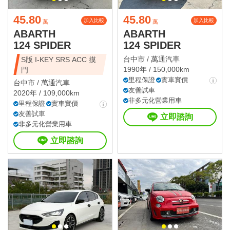
45.80
45.80
加入比較
加入比較
萬
萬
ABARTH
ABARTH
124 SPIDER
124 SPIDER
台中市 /
萬通汽車
S版 I-KEY SRS ACC 摸
1990年 / 150,000km
門
里程保證
實車實價
台中市 /
萬通汽車
友善試車
2020年 / 109,000km
非多元化營業用車
里程保證
實車實價
友善試車
立即諮詢
非多元化營業用車
立即諮詢