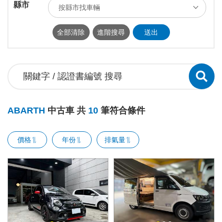
縣市
按縣市找車輛
ALL
台北市
新北市
基隆市
全部清除
進階搜尋
送出
桃園市
新竹市
新竹縣
苗栗縣
台中市
南投縣
彰化縣
雲林縣
嘉義市
嘉義縣
台南市
高雄市
屏東縣
宜蘭縣
花蓮縣
台東縣
ABARTH
中古車 共
10
筆符合條件
澎湖縣
連江縣
金門縣
價格
年份
排氣量