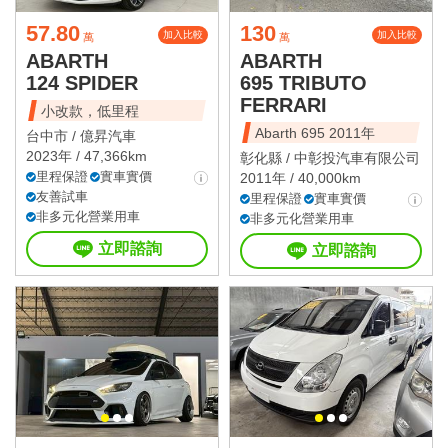
57.80
130
加入比較
加入比較
萬
萬
ABARTH
ABARTH
124 SPIDER
695 TRIBUTO
FERRARI
小改款，低里程
Abarth 695 2011年
台中市 /
億昇汽車
2023年 / 47,366km
彰化縣 /
中彰投汽車有限公司
里程保證
實車實價
2011年 / 40,000km
友善試車
里程保證
實車實價
非多元化營業用車
非多元化營業用車
立即諮詢
立即諮詢