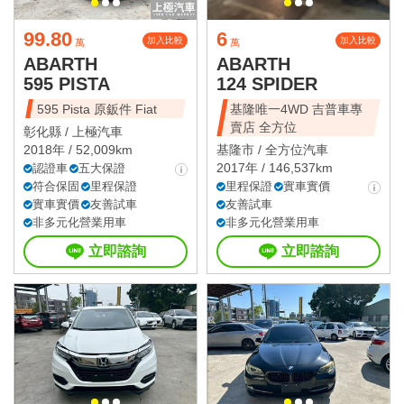
99.80
6
加入比較
加入比較
萬
萬
ABARTH
ABARTH
595 PISTA
124 SPIDER
595 Pista 原鈑件 Fiat
基隆唯一4WD 吉普車專
賣店 全方位
彰化縣 /
上極汽車
2018年 / 52,009km
基隆市 /
全方位汽車
2017年 / 146,537km
認證車
五大保證
符合保固
里程保證
里程保證
實車實價
實車實價
友善試車
友善試車
非多元化營業用車
非多元化營業用車
立即諮詢
立即諮詢