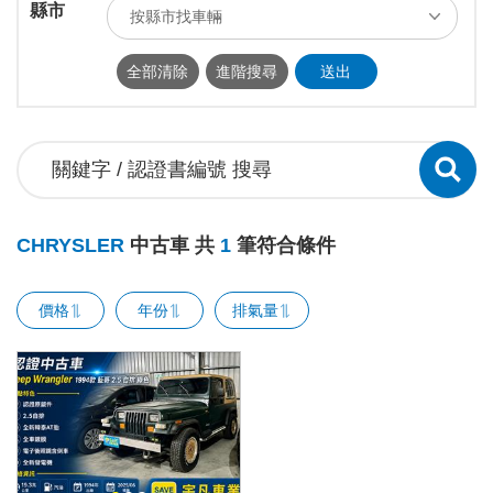
縣市
按縣市找車輛
ALL
台北市
新北市
基隆市
全部清除
進階搜尋
送出
桃園市
新竹市
新竹縣
苗栗縣
台中市
南投縣
彰化縣
雲林縣
嘉義市
嘉義縣
台南市
高雄市
屏東縣
宜蘭縣
花蓮縣
台東縣
CHRYSLER
中古車 共
1
筆符合條件
澎湖縣
連江縣
金門縣
價格
年份
排氣量