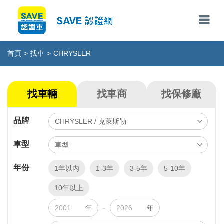
首頁
>
找車
>
CHRYSLER
找車輛
找車商
找保修廠
品牌
車型
年份
1年以內
1-3年
3-5年
5-10年
10年以上
年
-
年