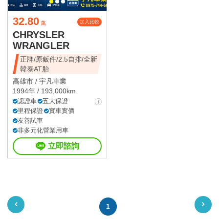
32.80
加入比較
萬
CHRYSLER
WRANGLER
正牌/原鈑件/2.5自排/全新
韓泰AT胎
高雄市 /
宇凡車業
1994年 / 193,000km
認證車
五大保證
里程保證
實車實價
友善試車
非多元化營業用車
立即諮詢
1