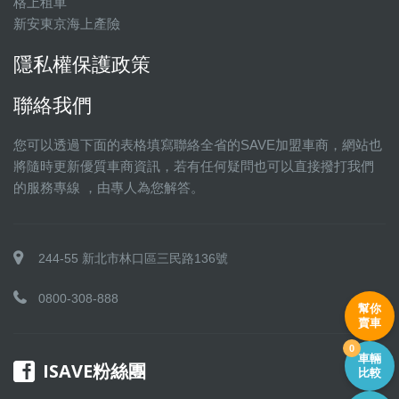
格上租車
新安東京海上產險
隱私權保護政策
聯絡我們
您可以透過下面的表格填寫聯絡全省的SAVE加盟車商，網站也
將隨時更新優質車商資訊，若有任何疑問也可以直接撥打我們
的服務專線 ，由專人為您解答。
244-55 新北市林口區三民路136號
0800-308-888
幫你
賣車
0
車輛
ISAVE粉絲團
比較