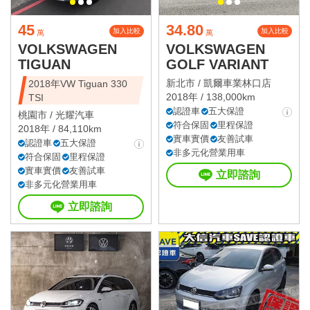
45
34.80
加入比較
加入比較
萬
萬
VOLKSWAGEN
VOLKSWAGEN
TIGUAN
GOLF VARIANT
新北市 /
凱爾車業林口店
2018年VW Tiguan 330
2018年 / 138,000km
TSI
認證車
五大保證
桃園市 /
光耀汽車
符合保固
里程保證
2018年 / 84,110km
實車實價
友善試車
認證車
五大保證
非多元化營業用車
符合保固
里程保證
實車實價
友善試車
立即諮詢
非多元化營業用車
立即諮詢