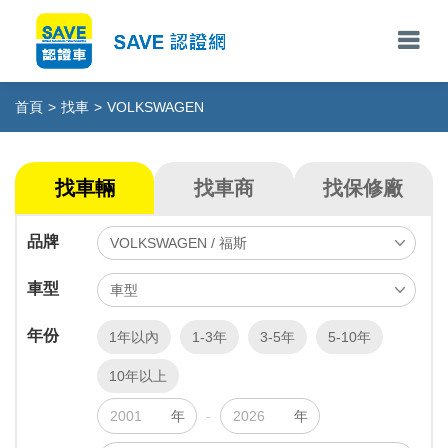
首頁
>
找車
>
VOLKSWAGEN
找車輛
找車商
找保修廠
品牌
車型
年份
1年以內
1-3年
3-5年
5-10年
10年以上
年
-
年