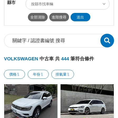
縣市
按縣市找車輛
ALL
台北市
新北市
基隆市
全部清除
進階搜尋
送出
桃園市
新竹市
新竹縣
苗栗縣
台中市
南投縣
彰化縣
雲林縣
嘉義市
嘉義縣
台南市
高雄市
屏東縣
宜蘭縣
花蓮縣
台東縣
VOLKSWAGEN
中古車 共
444
筆符合條件
澎湖縣
連江縣
金門縣
價格
年份
排氣量