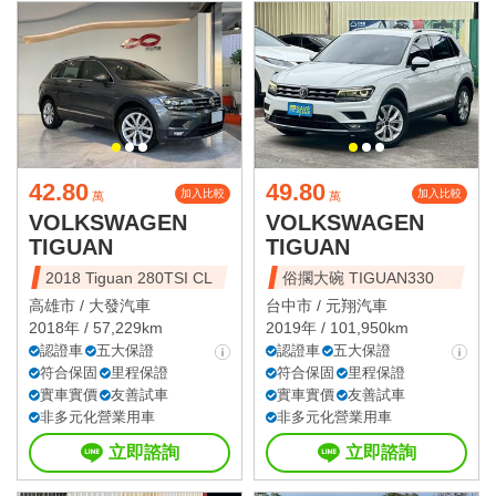
42.80
49.80
加入比較
加入比較
萬
萬
VOLKSWAGEN
VOLKSWAGEN
TIGUAN
TIGUAN
2018 Tiguan 280TSI CL
俗擱大碗 TIGUAN330
高雄市 /
大發汽車
台中市 /
元翔汽車
2018年 / 57,229km
2019年 / 101,950km
認證車
五大保證
認證車
五大保證
符合保固
里程保證
符合保固
里程保證
實車實價
友善試車
實車實價
友善試車
非多元化營業用車
非多元化營業用車
立即諮詢
立即諮詢