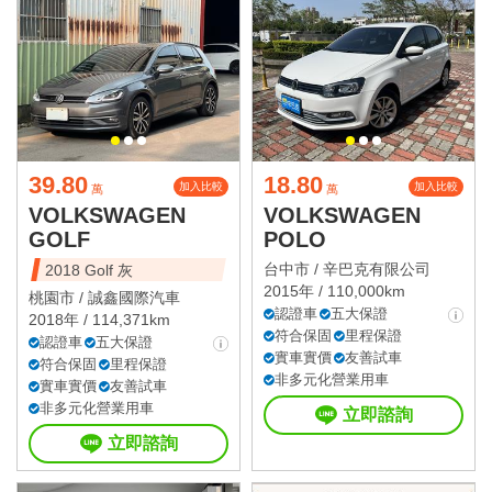
39.80
18.80
加入比較
加入比較
萬
萬
VOLKSWAGEN
VOLKSWAGEN
GOLF
POLO
台中市 /
辛巴克有限公司
2018 Golf 灰
2015年 / 110,000km
桃園市 /
誠鑫國際汽車
認證車
五大保證
2018年 / 114,371km
符合保固
里程保證
認證車
五大保證
實車實價
友善試車
符合保固
里程保證
非多元化營業用車
實車實價
友善試車
非多元化營業用車
立即諮詢
立即諮詢