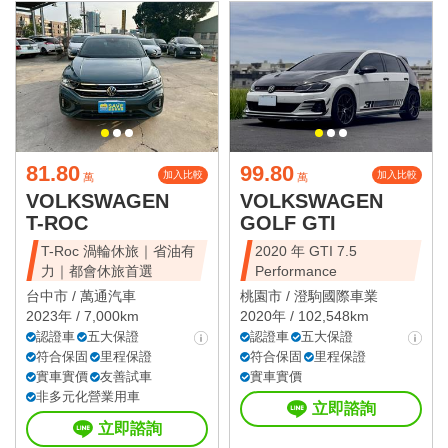
81.80
99.80
加入比較
加入比較
萬
萬
VOLKSWAGEN
VOLKSWAGEN
T-ROC
GOLF GTI
T-Roc 渦輪休旅｜省油有
2020 年 GTI 7.5
力｜都會休旅首選
Performance
台中市 /
萬通汽車
桃園市 /
澄駒國際車業
2023年 / 7,000km
2020年 / 102,548km
認證車
五大保證
認證車
五大保證
符合保固
里程保證
符合保固
里程保證
實車實價
友善試車
實車實價
非多元化營業用車
立即諮詢
立即諮詢