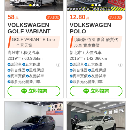
58
12.80
加入比較
加入比較
萬
萬
VOLKSWAGEN
VOLKSWAGEN
GOLF VARIANT
POLO
GOLF VARIANT R-Line
頂級版 恆溫 影音 優質代
｜全景天窗
步車 實車實價
高雄市 /
和悅汽車
新北市 /
大信汽車
2019年 / 63,935km
2015年 / 142,366km
認證車
五大保證
認證車
五大保證
符合保固
里程保證
符合保固
里程保證
實車實價
友善試車
實車實價
友善試車
非多元化營業用車
非多元化營業用車
立即諮詢
立即諮詢