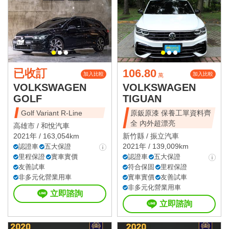
已收訂
106.80
加入比較
加入比較
萬
VOLKSWAGEN
VOLKSWAGEN
GOLF
TIGUAN
Golf Variant R-Line
原鈑原漆 保養工單資料齊
全 內外超漂亮
高雄市 /
和悅汽車
2021年 / 163,054km
新竹縣 /
振立汽車
2021年 / 139,009km
認證車
五大保證
里程保證
實車實價
認證車
五大保證
友善試車
符合保固
里程保證
非多元化營業用車
實車實價
友善試車
非多元化營業用車
立即諮詢
立即諮詢