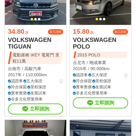
34.80
15.80
加入比較
加入比較
萬
萬
VOLKSWAGEN
VOLKSWAGEN
TIGUAN
POLO
電動座椅 IKEY 電尾門 里
2015 POLO
程11萬
台北市 /
翊成車業
台南市 /
高駿汽車
2015年 / 90,000km
2017年 / 110,000km
認證車
五大保證
認證車
五大保證
符合保固
里程保證
符合保固
里程保證
實車實價
友善試車
實車實價
友善試車
非多元化營業用車
非多元化營業用車
立即諮詢
立即諮詢