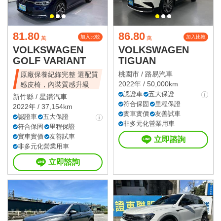
81.80
86.80
加入比較
加入比較
萬
萬
VOLKSWAGEN
VOLKSWAGEN
GOLF VARIANT
TIGUAN
桃園市 /
路易汽車
原廠保養紀錄完整 選配質
2022年 / 50,000km
感皮椅，內裝質感升級
認證車
五大保證
新竹縣 /
星鑽汽車
符合保固
里程保證
2022年 / 37,154km
實車實價
友善試車
認證車
五大保證
非多元化營業用車
符合保固
里程保證
實車實價
友善試車
立即諮詢
非多元化營業用車
立即諮詢