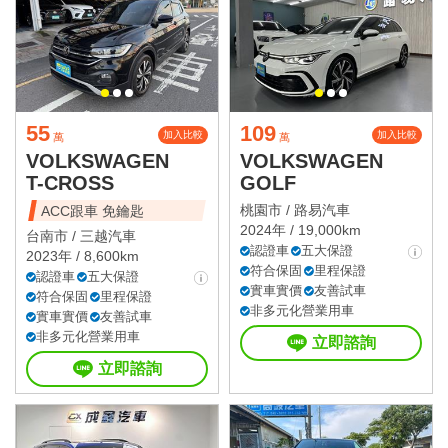
55
109
加入比較
加入比較
萬
萬
VOLKSWAGEN
VOLKSWAGEN
T-CROSS
GOLF
桃園市 /
路易汽車
ACC跟車 免鑰匙
2024年 / 19,000km
台南市 /
三越汽車
認證車
五大保證
2023年 / 8,600km
符合保固
里程保證
認證車
五大保證
實車實價
友善試車
符合保固
里程保證
非多元化營業用車
實車實價
友善試車
非多元化營業用車
立即諮詢
立即諮詢