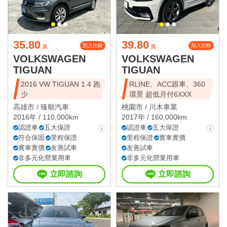
35.80
39.80
加入比較
加入比較
萬
萬
VOLKSWAGEN
VOLKSWAGEN
TIGUAN
TIGUAN
2016 VW TIGUAN 1.4 跑
RLINE、ACC跟車、360
少
環景 超低月付6XXX
高雄市 /
臻順汽車
桃園市 /
川木車業
2016年 / 110,000km
2017年 / 160,000km
認證車
五大保證
認證車
五大保證
符合保固
里程保證
里程保證
實車實價
實車實價
友善試車
友善試車
非多元化營業用車
非多元化營業用車
立即諮詢
立即諮詢