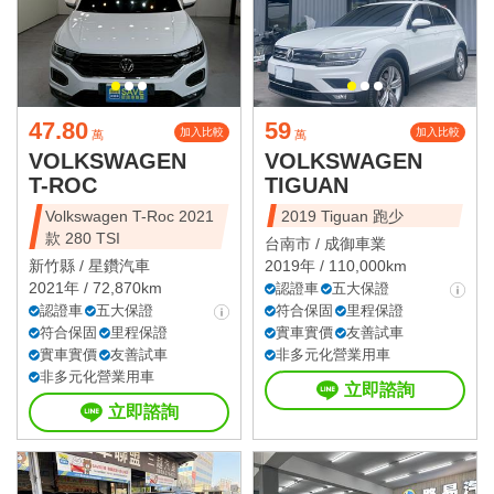
47.80
59
加入比較
加入比較
萬
萬
VOLKSWAGEN
VOLKSWAGEN
T-ROC
TIGUAN
Volkswagen T-Roc 2021
2019 Tiguan 跑少
款 280 TSI
台南市 /
成御車業
新竹縣 /
星鑽汽車
2019年 / 110,000km
2021年 / 72,870km
認證車
五大保證
認證車
五大保證
符合保固
里程保證
符合保固
里程保證
實車實價
友善試車
實車實價
友善試車
非多元化營業用車
非多元化營業用車
立即諮詢
立即諮詢