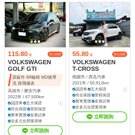
115.80
55.80
加入比較
加入比較
萬
萬
VOLKSWAGEN
VOLKSWAGEN
GOLF GTI
T-CROSS
桃園市 /
西瓜汽車
原鈑件 8R輪框 MD後導
2021年 / 50,912km
流 路飛儀表
認證車
五大保證
高雄市 /
勝安汽車
符合保固
里程保證
2022年 / 67,500km
實車實價
友善試車
認證車
五大保證
非多元化營業用車
符合保固
里程保證
實車實價
友善試車
立即諮詢
非多元化營業用車
立即諮詢