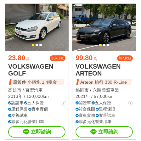
23.80
99.80
加入比較
加入比較
萬
萬
VOLKSWAGEN
VOLKSWAGEN
GOLF
ARTEON
原鈑件 小鋼炮 1.4稅金
Arteon 旅行 330 R-Line
高雄市 /
百宏汽車
桃園市 /
六順國際車業
2013年 / 130,000km
2021年 / 57,000km
認證車
五大保證
認證車
五大保證
里程保證
實車實價
符合保固
里程保證
友善試車
實車實價
友善試車
非多元化營業用車
非多元化營業用車
立即諮詢
立即諮詢