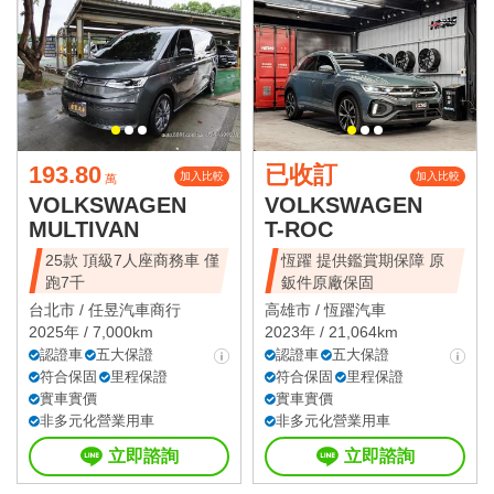
193.80
已收訂
加入比較
加入比較
萬
VOLKSWAGEN
VOLKSWAGEN
MULTIVAN
T-ROC
25款 頂級7人座商務車 僅
恆躍 提供鑑賞期保障 原
跑7千
鈑件原廠保固
台北市 /
任昱汽車商行
高雄市 /
恆躍汽車
2025年 / 7,000km
2023年 / 21,064km
認證車
五大保證
認證車
五大保證
符合保固
里程保證
符合保固
里程保證
實車實價
實車實價
非多元化營業用車
非多元化營業用車
立即諮詢
立即諮詢