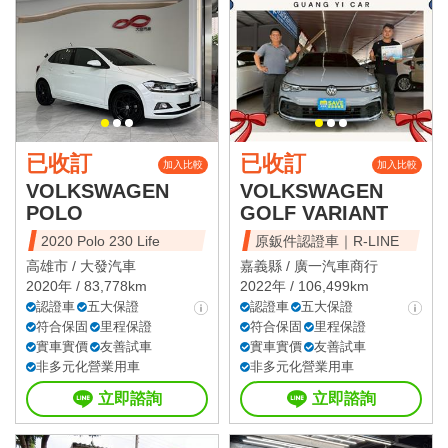
已收訂
已收訂
加入比較
加入比較
VOLKSWAGEN
VOLKSWAGEN
POLO
GOLF VARIANT
2020 Polo 230 Life
原鈑件認證車｜R-LINE
高雄市 /
大發汽車
嘉義縣 /
廣一汽車商行
2020年 / 83,778km
2022年 / 106,499km
認證車
五大保證
認證車
五大保證
符合保固
里程保證
符合保固
里程保證
實車實價
友善試車
實車實價
友善試車
非多元化營業用車
非多元化營業用車
立即諮詢
立即諮詢