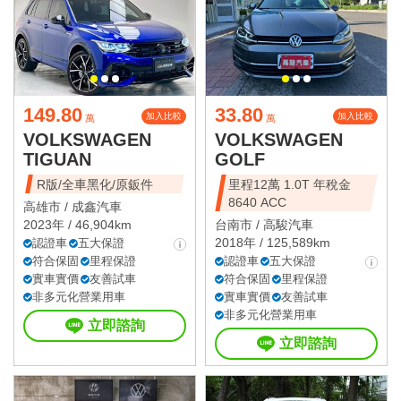
149.80
33.80
加入比較
加入比較
萬
萬
VOLKSWAGEN
VOLKSWAGEN
TIGUAN
GOLF
R版/全車黑化/原鈑件
里程12萬 1.0T 年稅金
8640 ACC
高雄市 /
成鑫汽車
2023年 / 46,904km
台南市 /
高駿汽車
2018年 / 125,589km
認證車
五大保證
符合保固
里程保證
認證車
五大保證
實車實價
友善試車
符合保固
里程保證
非多元化營業用車
實車實價
友善試車
非多元化營業用車
立即諮詢
立即諮詢