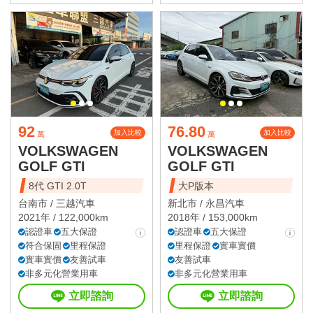
92
76.80
加入比較
加入比較
萬
萬
VOLKSWAGEN
VOLKSWAGEN
GOLF GTI
GOLF GTI
8代 GTI 2.0T
大P版本
台南市 /
三越汽車
新北市 /
永昌汽車
2021年 / 122,000km
2018年 / 153,000km
認證車
五大保證
認證車
五大保證
符合保固
里程保證
里程保證
實車實價
實車實價
友善試車
友善試車
非多元化營業用車
非多元化營業用車
立即諮詢
立即諮詢