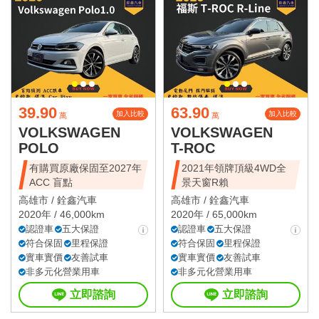
39.90
63.90
加入比較
加入比較
萬
萬
VOLKSWAGEN
VOLKSWAGEN
POLO
T-ROC
有購買原廠保固至2027年
2021年領牌頂級4WD全
ACC 盲點
景天窗R賴
高雄市 /
銓鑫汽車
高雄市 /
銓鑫汽車
2020年 / 46,000km
2020年 / 65,000km
認證車
五大保證
認證車
五大保證
符合保固
里程保證
符合保固
里程保證
實車實價
友善試車
實車實價
友善試車
非多元化營業用車
非多元化營業用車
立即諮詢
立即諮詢