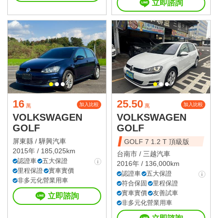
立即諮詢
16
25.50
加入比較
加入比較
萬
萬
VOLKSWAGEN
VOLKSWAGEN
GOLF
GOLF
屏東縣 /
驊興汽車
GOLF 7 1.2 T 頂級版
2015年 / 185,025km
台南市 /
三越汽車
認證車
五大保證
2016年 / 136,000km
里程保證
實車實價
認證車
五大保證
非多元化營業用車
符合保固
里程保證
實車實價
友善試車
立即諮詢
非多元化營業用車