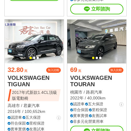
立即諮詢
32.80
69
加入比較
加入比較
萬
萬
VOLKSWAGEN
VOLKSWAGEN
TIGUAN
TOURAN
桃園市 /
路易汽車
2017年式新款1.4CL頂級
2022年 / 40,000km
版電動椅
認證車
五大保證
高雄市 /
君豪汽車
符合保固
里程保證
2016年 / 100,652km
實車實價
友善試車
認證車
五大保證
非多元化營業用車
符合保固
里程保證
實車實價
友善試車
立即諮詢