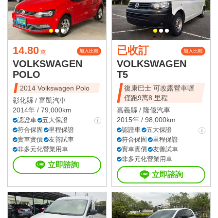
14.80
已收訂
加入比較
加入比較
萬
VOLKSWAGEN
VOLKSWAGEN
POLO
T5
2014 Volkswagen Polo
復康巴士 可改露營車喔
僅跑9萬8 里程
彰化縣 /
富凱汽車
2014年 / 79,000km
嘉義縣 /
隆億汽車
2015年 / 98,000km
認證車
五大保證
符合保固
里程保證
認證車
五大保證
實車實價
友善試車
符合保固
里程保證
非多元化營業用車
實車實價
友善試車
非多元化營業用車
立即諮詢
立即諮詢