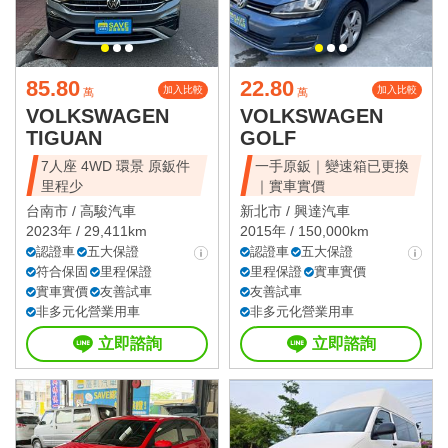
85.80
22.80
加入比較
加入比較
萬
萬
VOLKSWAGEN
VOLKSWAGEN
TIGUAN
GOLF
7人座 4WD 環景 原鈑件
一手原鈑｜變速箱已更換
里程少
｜實車實價
台南市 /
高駿汽車
新北市 /
興達汽車
2023年 / 29,411km
2015年 / 150,000km
認證車
五大保證
認證車
五大保證
符合保固
里程保證
里程保證
實車實價
實車實價
友善試車
友善試車
非多元化營業用車
非多元化營業用車
立即諮詢
立即諮詢