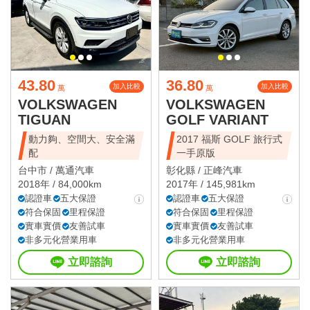
43.80
36.80
加入比較
加入比較
萬
萬
VOLKSWAGEN
VOLKSWAGEN
TIGUAN
GOLF VARIANT
動力夠、空間大、安全滿
2017 福斯 GOLF 旅行式
配
一手原版
台中市 /
萬通汽車
彰化縣 /
正峰汽車
2018年 / 84,000km
2017年 / 145,981km
認證車
五大保證
認證車
五大保證
符合保固
里程保證
符合保固
里程保證
實車實價
友善試車
實車實價
友善試車
非多元化營業用車
非多元化營業用車
立即諮詢
立即諮詢