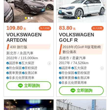
109.80
83.80
加入比較
加入比較
萬
萬
VOLKSWAGEN
VOLKSWAGEN
ARTEON
GOLF R
430 旅行版
2018年式Golf R版電動椅
數位儀表
新北市 /
永昌汽車
2022年 / 115,000km
高雄市 /
君豪汽車
2017年 / 74,526km
認證車
五大保證
符合保固
里程保證
認證車
五大保證
實車實價
友善試車
符合保固
里程保證
非多元化營業用車
實車實價
友善試車
非多元化營業用車
立即諮詢
立即諮詢