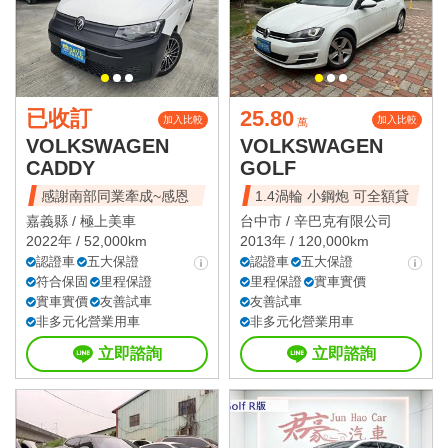
已收訂
25.80
加入比較
加入比較
萬
VOLKSWAGEN
VOLKSWAGEN
CADDY
GOLF
感謝南部同業牽成~感恩
1.4渦輪 小鋼炮 可全額貸
嘉義縣 /
極上美車
台中市 /
辛巴克有限公司
2022年 / 52,000km
2013年 / 120,000km
認證車
五大保證
認證車
五大保證
符合保固
里程保證
里程保證
實車實價
實車實價
友善試車
友善試車
非多元化營業用車
非多元化營業用車
立即諮詢
立即諮詢