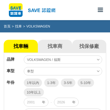
首頁
>
找車
>
VOLKSWAGEN
找車輛
找車商
找保修廠
品牌
車型
年份
1年以內
1-3年
3-5年
5-10年
10年以上
年
-
年