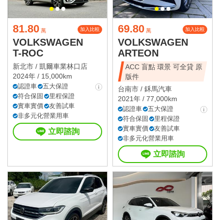
81.80
69.80
加入比較
加入比較
萬
萬
VOLKSWAGEN
VOLKSWAGEN
T-ROC
ARTEON
新北市 /
凱爾車業林口店
ACC 盲點 環景 可全貸 原
2024年 / 15,000km
版件
認證車
五大保證
台南市 /
鉌馬汽車
符合保固
里程保證
2021年 / 77,000km
實車實價
友善試車
認證車
五大保證
非多元化營業用車
符合保固
里程保證
實車實價
友善試車
立即諮詢
非多元化營業用車
立即諮詢