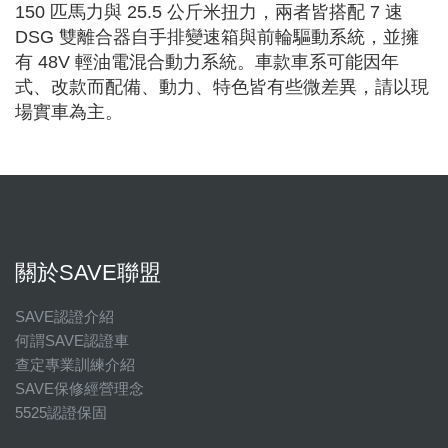
150 匹馬力與 25.5 公斤米扭力，兩者皆搭配 7 速
DSG 雙離合器自手排變速箱與前輪驅動系統，並擁
有 48V 輕油電混合動力系統。車款車系可能因年
式、改款而配備、動力、特色皆有些微差異，請以現
場實車為主。
關於SAVE聯盟
SAVE認證介紹
何謂SAVE認證車
查定專業訓練介紹
SAVE保修經營理念
5525認證保固