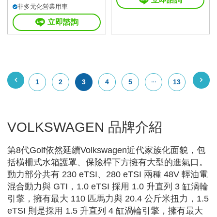
非多元化營業用車
立即諮詢
1
2
3
4
5
13
VOLKSWAGEN 品牌介紹
第8代Golf依然延續Volkswagen近代家族化面貌，包
括橫柵式水箱護罩、保險桿下方擁有大型的進氣口。
動力部分共有 230 eTSI、280 eTSI 兩種 48V 輕油電
混合動力與 GTI，1.0 eTSI 採用 1.0 升直列 3 缸渦輪
引擎，擁有最大 110 匹馬力與 20.4 公斤米扭力，1.5
eTSI 則是採用 1.5 升直列 4 缸渦輪引擎，擁有最大