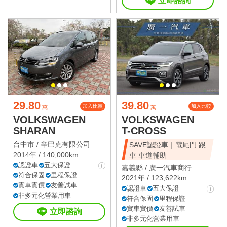
立即諮詢
29.80
39.80
加入比較
加入比較
萬
萬
VOLKSWAGEN
VOLKSWAGEN
SHARAN
T-CROSS
台中市 /
辛巴克有限公司
SAVE認證車｜電尾門 跟
2014年 / 140,000km
車 車道輔助
認證車
五大保證
嘉義縣 /
廣一汽車商行
符合保固
里程保證
2021年 / 123,622km
實車實價
友善試車
認證車
五大保證
非多元化營業用車
符合保固
里程保證
實車實價
友善試車
立即諮詢
非多元化營業用車