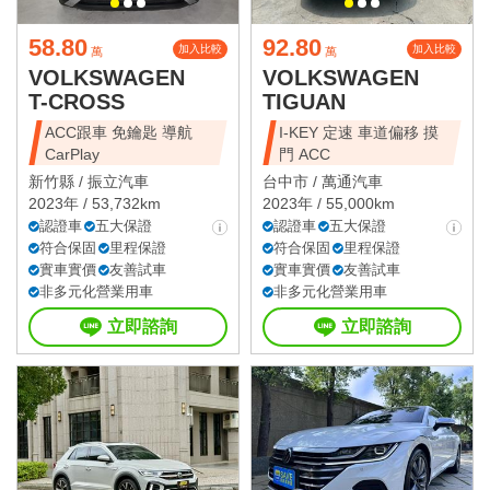
58.80
92.80
加入比較
加入比較
萬
萬
VOLKSWAGEN
VOLKSWAGEN
T-CROSS
TIGUAN
ACC跟車 免鑰匙 導航
I-KEY 定速 車道偏移 摸
CarPlay
門 ACC
新竹縣 /
振立汽車
台中市 /
萬通汽車
2023年 / 53,732km
2023年 / 55,000km
認證車
五大保證
認證車
五大保證
符合保固
里程保證
符合保固
里程保證
實車實價
友善試車
實車實價
友善試車
非多元化營業用車
非多元化營業用車
立即諮詢
立即諮詢