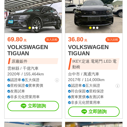
69.80
36.80
加入比較
加入比較
萬
萬
VOLKSWAGEN
VOLKSWAGEN
TIGUAN
TIGUAN
原廠鈑件
IKEY.定速.電尾門.LED.電
動椅
雲林縣 /
千億汽車
2020年 / 155,464km
台中市 /
萬通汽車
2017年 / 114,000km
認證車
五大保證
里程保證
實車實價
認證車
五大保證
友善試車
符合保固
里程保證
非多元化營業用車
實車實價
友善試車
非多元化營業用車
立即諮詢
立即諮詢