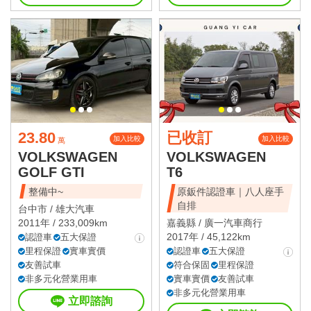
23.80
已收訂
加入比較
加入比較
萬
VOLKSWAGEN
VOLKSWAGEN
GOLF GTI
T6
整備中~
原鈑件認證車｜八人座手
自排
台中市 /
雄大汽車
2011年 / 233,009km
嘉義縣 /
廣一汽車商行
2017年 / 45,122km
認證車
五大保證
里程保證
實車實價
認證車
五大保證
友善試車
符合保固
里程保證
非多元化營業用車
實車實價
友善試車
非多元化營業用車
立即諮詢