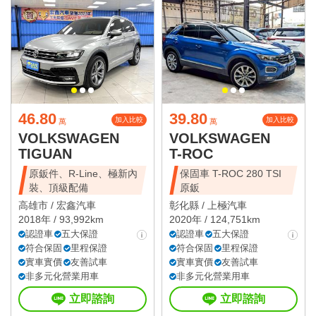
46.80
39.80
加入比較
加入比較
萬
萬
VOLKSWAGEN
VOLKSWAGEN
TIGUAN
T-ROC
原鈑件、R-Line、極新內
保固車 T-ROC 280 TSI
裝、頂級配備
原鈑
高雄市 /
宏鑫汽車
彰化縣 /
上極汽車
2018年 / 93,992km
2020年 / 124,751km
認證車
五大保證
認證車
五大保證
符合保固
里程保證
符合保固
里程保證
實車實價
友善試車
實車實價
友善試車
非多元化營業用車
非多元化營業用車
立即諮詢
立即諮詢