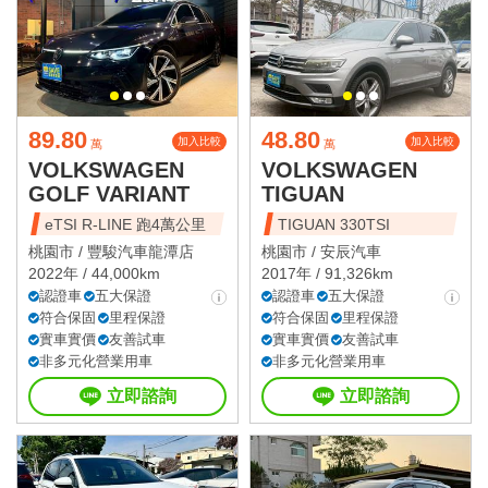
89.80
48.80
加入比較
加入比較
萬
萬
VOLKSWAGEN
VOLKSWAGEN
GOLF VARIANT
TIGUAN
eTSI R-LINE 跑4萬公里
TIGUAN 330TSI
桃園市 /
豐駿汽車龍潭店
桃園市 /
安辰汽車
2022年 / 44,000km
2017年 / 91,326km
認證車
五大保證
認證車
五大保證
符合保固
里程保證
符合保固
里程保證
實車實價
友善試車
實車實價
友善試車
非多元化營業用車
非多元化營業用車
立即諮詢
立即諮詢