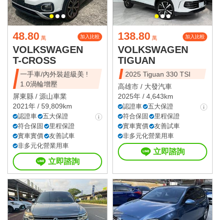
48.80
138.80
加入比較
加入比較
萬
萬
VOLKSWAGEN
VOLKSWAGEN
T-CROSS
TIGUAN
一手車/內外裝超級美 !
2025 Tiguan 330 TSI
1.0渦輪增壓
高雄市 /
大發汽車
屏東縣 /
源山車業
2025年 / 4,643km
2021年 / 59,809km
認證車
五大保證
認證車
五大保證
符合保固
里程保證
符合保固
里程保證
實車實價
友善試車
實車實價
友善試車
非多元化營業用車
非多元化營業用車
立即諮詢
立即諮詢