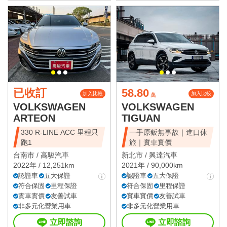
已收訂
58.80
加入比較
加入比較
萬
VOLKSWAGEN
VOLKSWAGEN
ARTEON
TIGUAN
330 R-LINE ACC 里程只
一手原鈑無事故｜進口休
跑1
旅｜實車實價
台南市 /
高駿汽車
新北市 /
興達汽車
2022年 / 12,251km
2021年 / 90,000km
認證車
五大保證
認證車
五大保證
符合保固
里程保證
符合保固
里程保證
實車實價
友善試車
實車實價
友善試車
非多元化營業用車
非多元化營業用車
立即諮詢
立即諮詢