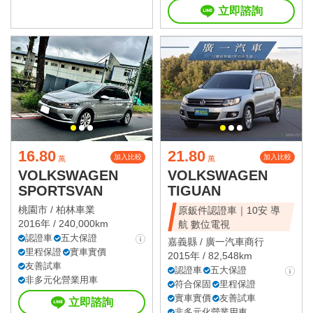
立即諮詢
16.80
21.80
加入比較
加入比較
萬
萬
VOLKSWAGEN
VOLKSWAGEN
SPORTSVAN
TIGUAN
桃園市 /
柏林車業
原鈑件認證車｜10安 導
2016年 / 240,000km
航 數位電視
認證車
五大保證
嘉義縣 /
廣一汽車商行
里程保證
實車實價
2015年 / 82,548km
友善試車
認證車
五大保證
非多元化營業用車
符合保固
里程保證
實車實價
友善試車
立即諮詢
非多元化營業用車