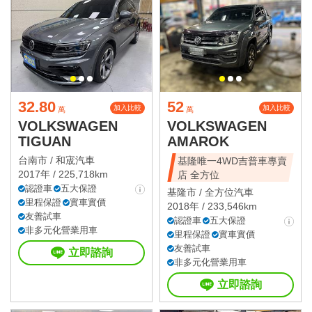
32.80
52
加入比較
加入比較
萬
萬
VOLKSWAGEN
VOLKSWAGEN
TIGUAN
AMAROK
台南市 /
和宬汽車
基隆唯一4WD吉普車專賣
2017年 / 225,718km
店 全方位
認證車
五大保證
基隆市 /
全方位汽車
里程保證
實車實價
2018年 / 233,546km
友善試車
認證車
五大保證
非多元化營業用車
里程保證
實車實價
友善試車
立即諮詢
非多元化營業用車
立即諮詢