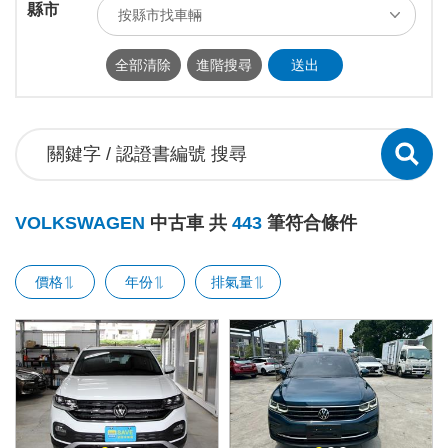
縣市
按縣市找車輛
ALL
台北市
新北市
基隆市
全部清除
進階搜尋
送出
桃園市
新竹市
新竹縣
苗栗縣
台中市
南投縣
彰化縣
雲林縣
嘉義市
嘉義縣
台南市
高雄市
屏東縣
宜蘭縣
花蓮縣
台東縣
VOLKSWAGEN
中古車 共
443
筆符合條件
澎湖縣
連江縣
金門縣
價格
年份
排氣量