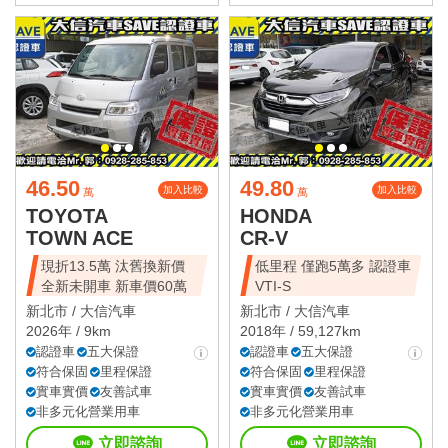
46.50
49.80
加入比較
加入比較
萬
萬
TOYOTA
HONDA
TOWN ACE
CR-V
現折13.5萬 汰舊換新價
低里程 僅跑5萬多 認證車
全新未開車 新車價60萬
VTI-S
新北市 /
大信汽車
新北市 /
大信汽車
2026年 / 9km
2018年 / 59,127km
認證車
五大保證
認證車
五大保證
符合保固
里程保證
符合保固
里程保證
實車實價
友善試車
實車實價
友善試車
非多元化營業用車
非多元化營業用車
立即諮詢
立即諮詢