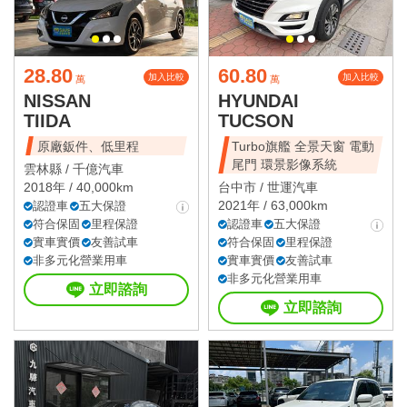
28.80
60.80
加入比較
加入比較
萬
萬
NISSAN
HYUNDAI
TIIDA
TUCSON
原廠鈑件、低里程
Turbo旗艦 全景天窗 電動
尾門 環景影像系統
雲林縣 /
千億汽車
2018年 / 40,000km
台中市 /
世運汽車
2021年 / 63,000km
認證車
五大保證
符合保固
里程保證
認證車
五大保證
實車實價
友善試車
符合保固
里程保證
非多元化營業用車
實車實價
友善試車
非多元化營業用車
立即諮詢
立即諮詢