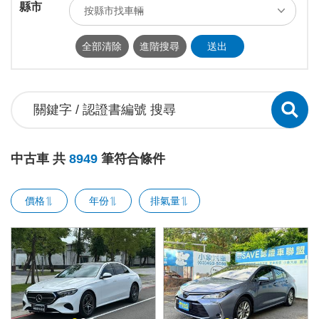
縣市
按縣市找車輛
ALL
台北市
新北市
基隆市
全部清除
進階搜尋
送出
桃園市
新竹市
新竹縣
苗栗縣
台中市
南投縣
彰化縣
雲林縣
嘉義市
嘉義縣
台南市
高雄市
屏東縣
宜蘭縣
花蓮縣
台東縣
中古車 共
8949
筆符合條件
澎湖縣
連江縣
金門縣
價格
年份
排氣量