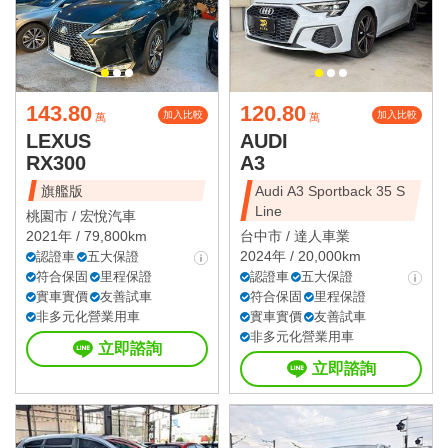
143.80
120.80
加入比較
加入比較
萬
萬
LEXUS
AUDI
RX300
A3
旗艦版
Audi A3 Sportback 35 S
Line
桃園市 /
宏悅汽車
2021年 / 79,800km
台中市 /
達人車業
2024年 / 20,000km
認證車
五大保證
符合保固
里程保證
認證車
五大保證
實車實價
友善試車
符合保固
里程保證
非多元化營業用車
實車實價
友善試車
非多元化營業用車
立即諮詢
立即諮詢