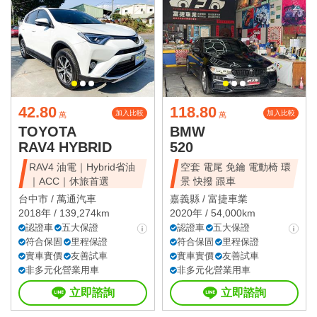
42.80
118.80
加入比較
加入比較
萬
萬
TOYOTA
BMW
RAV4 HYBRID
520
RAV4 油電｜Hybrid省油
空套 電尾 免鑰 電動椅 環
｜ACC｜休旅首選
景 快撥 跟車
台中市 /
萬通汽車
嘉義縣 /
富捷車業
2018年 / 139,274km
2020年 / 54,000km
認證車
五大保證
認證車
五大保證
符合保固
里程保證
符合保固
里程保證
實車實價
友善試車
實車實價
友善試車
非多元化營業用車
非多元化營業用車
立即諮詢
立即諮詢