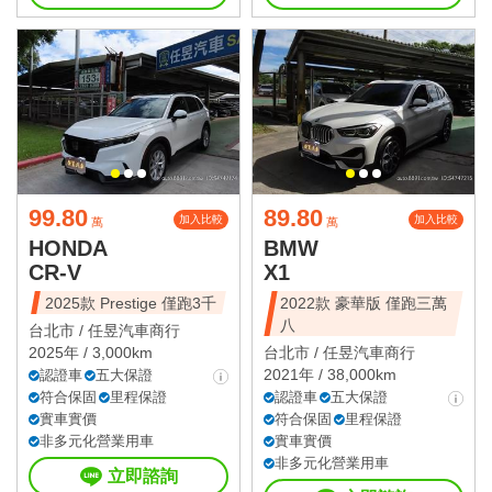
99.80
89.80
加入比較
加入比較
萬
萬
HONDA
BMW
CR-V
X1
2025款 Prestige 僅跑3千
2022款 豪華版 僅跑三萬
八
台北市 /
任昱汽車商行
2025年 / 3,000km
台北市 /
任昱汽車商行
2021年 / 38,000km
認證車
五大保證
符合保固
里程保證
認證車
五大保證
實車實價
符合保固
里程保證
非多元化營業用車
實車實價
非多元化營業用車
立即諮詢