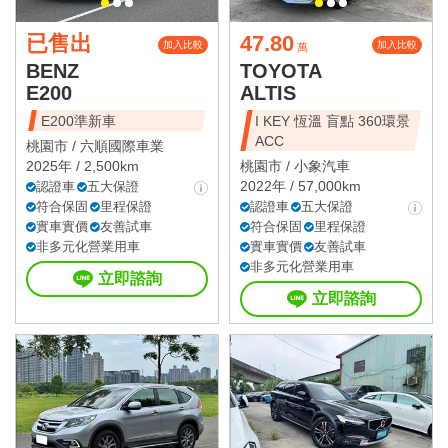
已售出
47.80
加入比較
加入比較
萬
BENZ
TOYOTA
E200
ALTIS
E200準新車
I KEY 恆溫 盲點 360環景
ACC
桃園市 /
六順國際車業
2025年 / 2,500km
桃園市 /
小象汽車
2022年 / 57,000km
認證車
五大保證
符合保固
里程保證
認證車
五大保證
實車實價
友善試車
符合保固
里程保證
非多元化營業用車
實車實價
友善試車
非多元化營業用車
立即諮詢
立即諮詢