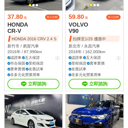
37.80
59.80
加入比較
加入比較
萬
萬
HONDA
VOLVO
CR-V
V90
HONDA 2016 CRV 2.4 S
扣牌至1/25 優惠中
新竹市 /
易賀汽車
新北市 /
永昌汽車
2016年 / 87,990km
2018年 / 162,000km
認證車
五大保證
認證車
五大保證
符合保固
里程保證
里程保證
實車實價
實車實價
友善試車
友善試車
非多元化營業用車
非多元化營業用車
立即諮詢
立即諮詢