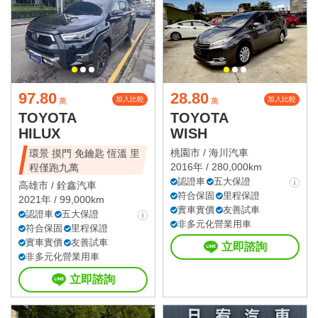
97.80
28.80
加入比較
加入比較
萬
萬
TOYOTA
TOYOTA
HILUX
WISH
桃園市 /
海川汽車
環景 摸門 免鑰匙 恆溫 里
2016年 / 280,000km
程僅跑九萬
認證車
五大保證
高雄市 /
銓鑫汽車
符合保固
里程保證
2021年 / 99,000km
實車實價
友善試車
認證車
五大保證
非多元化營業用車
符合保固
里程保證
實車實價
友善試車
立即諮詢
非多元化營業用車
立即諮詢