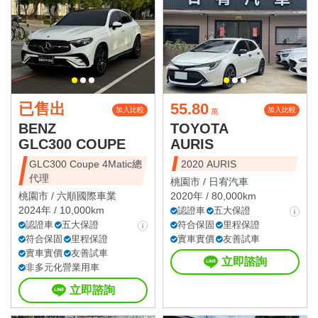
已售出
55.80
加入比較
加入比較
萬
BENZ
TOYOTA
GLC300 COUPE
AURIS
GLC300 Coupe 4Matic總
2020 AURIS
代理
桃園市 /
日宥汽車
桃園市 /
六順國際車業
2020年 / 80,000km
2024年 / 10,000km
認證車
五大保證
認證車
五大保證
符合保固
里程保證
符合保固
里程保證
實車實價
友善試車
實車實價
友善試車
立即諮詢
非多元化營業用車
立即諮詢