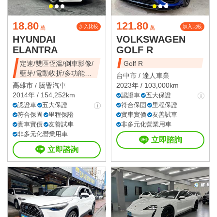
18.80
121.80
加入比較
加入比較
萬
萬
HYUNDAI
VOLKSWAGEN
ELANTRA
GOLF R
定速/雙區恆溫/倒車影像/
Golf R
藍芽/電動收折/多功能方
台中市 /
達人車業
向盤
高雄市 /
騰譽汽車
2023年 / 103,000km
2014年 / 154,252km
認證車
五大保證
認證車
五大保證
符合保固
里程保證
符合保固
里程保證
實車實價
友善試車
實車實價
友善試車
非多元化營業用車
非多元化營業用車
立即諮詢
立即諮詢