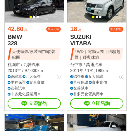
42.80
18
加入比較
加入比較
萬
萬
BMW
SUZUKI
328
VITARA
天使頭燈/改裝閥門/改裝
4WD｜電動天窗｜四驅越
鋁圈
野｜經典休旅
桃園市 /
九驊汽車
台中市 /
萬通汽車
2013年 / 97,000km
2011年 / 191,198km
認證車
五大保證
認證車
五大保證
里程保證
實車實價
里程保證
實車實價
友善試車
友善試車
非多元化營業用車
非多元化營業用車
立即諮詢
立即諮詢