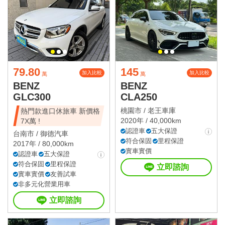
79.80
145
加入比較
加入比較
萬
萬
BENZ
BENZ
GLC300
CLA250
桃園市 /
老王車庫
熱門款進口休旅車 新價格
2020年 / 40,000km
7X萬 !
認證車
五大保證
台南市 /
御德汽車
符合保固
里程保證
2017年 / 80,000km
實車實價
認證車
五大保證
符合保固
里程保證
立即諮詢
實車實價
友善試車
非多元化營業用車
立即諮詢