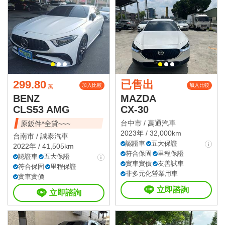
299.80
已售出
加入比較
加入比較
萬
BENZ
MAZDA
CLS53 AMG
CX-30
台中市 /
萬通汽車
原鈑件*全貸~~~
2023年 / 32,000km
台南市 /
誠泰汽車
認證車
五大保證
2022年 / 41,505km
符合保固
里程保證
認證車
五大保證
實車實價
友善試車
符合保固
里程保證
非多元化營業用車
實車實價
立即諮詢
立即諮詢