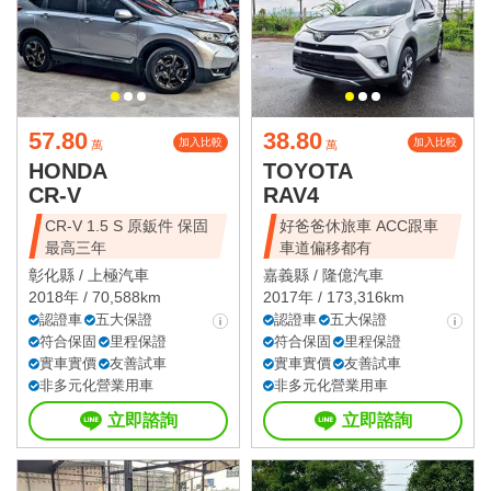
57.80
38.80
加入比較
加入比較
萬
萬
HONDA
TOYOTA
CR-V
RAV4
CR-V 1.5 S 原鈑件 保固
好爸爸休旅車 ACC跟車
最高三年
車道偏移都有
彰化縣 /
上極汽車
嘉義縣 /
隆億汽車
2018年 / 70,588km
2017年 / 173,316km
認證車
五大保證
認證車
五大保證
符合保固
里程保證
符合保固
里程保證
實車實價
友善試車
實車實價
友善試車
非多元化營業用車
非多元化營業用車
立即諮詢
立即諮詢