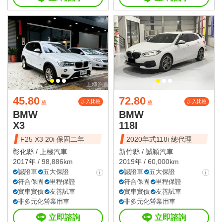
45.80
72.80
加入比較
加入比較
萬
萬
BMW
BMW
X3
118I
F25 X3 20i 保固二年
2020年式118i 總代理
彰化縣 /
上極汽車
新竹縣 /
誠穎汽車
2017年 / 98,886km
2019年 / 60,000km
認證車
五大保證
認證車
五大保證
符合保固
里程保證
符合保固
里程保證
實車實價
友善試車
實車實價
友善試車
非多元化營業用車
非多元化營業用車
立即諮詢
立即諮詢