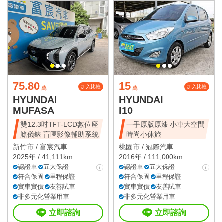
75.80
15
加入比較
加入比較
萬
萬
HYUNDAI
HYUNDAI
MUFASA
I10
雙12.3吋TFT-LCD數位座
一手原版原漆 小車大空間
艙儀錶 盲區影像輔助系統
時尚小休旅
新竹市 /
富宸汽車
桃園市 /
冠際汽車
2025年 / 41,111km
2016年 / 111,000km
認證車
五大保證
認證車
五大保證
符合保固
里程保證
符合保固
里程保證
實車實價
友善試車
實車實價
友善試車
非多元化營業用車
非多元化營業用車
立即諮詢
立即諮詢