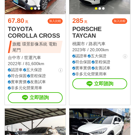
67.80
285
加入比較
加入比較
萬
萬
TOYOTA
PORSCHE
COROLLA CROSS
TAYCAN
桃園市 /
路易汽車
旗艦 環景影像系統 電動
2023年 / 20,000km
尾門
認證車
五大保證
台中市 /
世運汽車
符合保固
里程保證
2022年 / 81,600km
實車實價
友善試車
認證車
五大保證
非多元化營業用車
符合保固
里程保證
實車實價
友善試車
立即諮詢
非多元化營業用車
立即諮詢