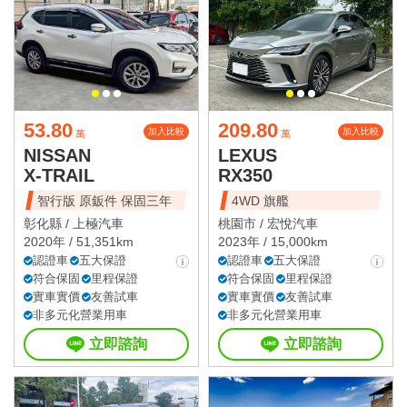
53.80
209.80
加入比較
加入比較
萬
萬
NISSAN
LEXUS
X-TRAIL
RX350
智行版 原鈑件 保固三年
4WD 旗艦
彰化縣 /
上極汽車
桃園市 /
宏悅汽車
2020年 / 51,351km
2023年 / 15,000km
認證車
五大保證
認證車
五大保證
符合保固
里程保證
符合保固
里程保證
實車實價
友善試車
實車實價
友善試車
非多元化營業用車
非多元化營業用車
立即諮詢
立即諮詢