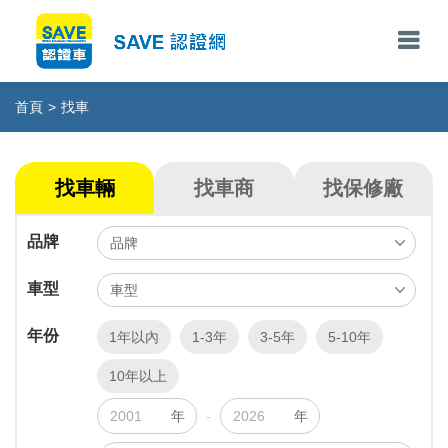
首頁
>
找車
找車輛
找車商
找保修廠
品牌
車型
年份
1年以內
1-3年
3-5年
5-10年
10年以上
年
-
年