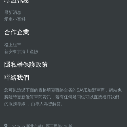
最新消息
愛車小百科
合作企業
格上租車
新安東京海上產險
隱私權保護政策
聯絡我們
您可以透過下面的表格填寫聯絡全省的SAVE加盟車商，網站也
將隨時更新優質車商資訊，若有任何疑問也可以直接撥打我們
的服務專線 ，由專人為您解答。
244-55 新北市林口區三民路136號