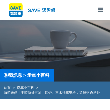
聯盟訊息 > 愛車小百科
首頁
>
愛車小百科
>
防範未然！平時做好五油、四燈、三水行車安檢，遠離交通意外