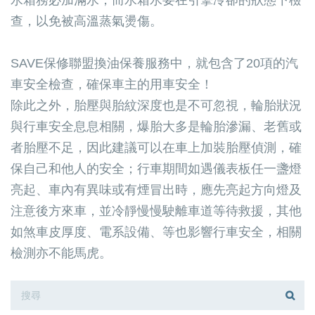
水箱務必加滿水，而水箱水要在引擎冷卻的狀態下檢
查，以免被高溫蒸氣燙傷。
SAVE保修聯盟換油保養服務中，就包含了20項的汽
車安全檢查，確保車主的用車安全！
除此之外，胎壓與胎紋深度也是不可忽視，輪胎狀況
與行車安全息息相關，爆胎大多是輪胎滲漏、老舊或
者胎壓不足，因此建議可以在車上加裝胎壓偵測，確
保自己和他人的安全；行車期間如遇儀表板任一盞燈
亮起、車內有異味或有煙冒出時，應先亮起方向燈及
注意後方來車，並冷靜慢慢駛離車道等待救援，其他
如煞車皮厚度、電系設備、等也影響行車安全，相關
檢測亦不能馬虎。