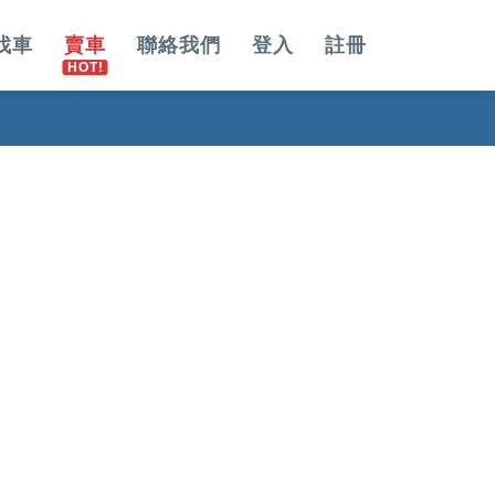
找車
賣車
聯絡我們
登入
註冊