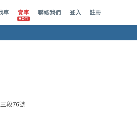
找車
賣車
聯絡我們
登入
註冊
三段76號