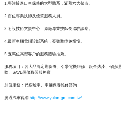
1.專注於進口車保修的大型體系，涵蓋六大都市。
2.百位專業技師及優質服務人員。
3.附設技術支援中心，原廠專業技師長進駐診察。
4.最新車輛電腦診斷系統，疑難雜症免煩惱。
5.五萬位高階客戶的服務體驗推薦。
服務項目：各大品牌定期保養、引擎電機維修、鈑金烤漆、保險理
賠、SAVE保修聯盟服務廠
加值服務：代客驗車、車輛保養維修諮詢
慶通汽車官網
http://www.yulon-gm.com.tw/