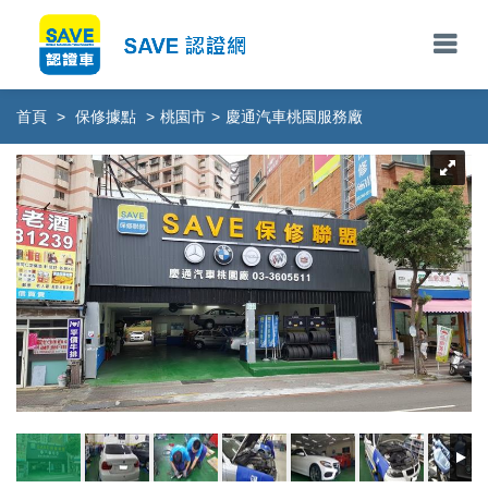
首頁
>
保修據點
>
桃園市
>
慶通汽車桃園服務廠