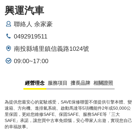
興運汽車
聯絡人 余家豪
0492919511
南投縣埔里鎮信義路1024號
09:00~17:00
經營理念
服務項目
擅長品牌
相關證照
為提供您最安心的駕駛感受，SAVE保修聯盟不僅提供引擎本體、變
速箱、方向機、進排氣系統、啟動馬達等5項機能件2年或50,000公
里保固，更給您維修SAFE、保固SAFE、服務SAFE等「三大
SAFE」承諾，讓您買中古車免煩惱，安心帶家人出遊，實現您自己
的幸福故事。