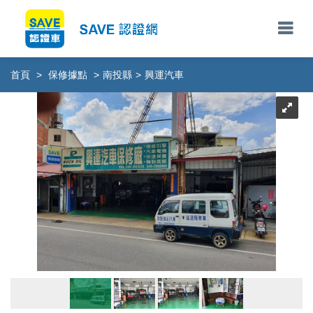
首頁
>
保修據點
>
南投縣
>
興運汽車