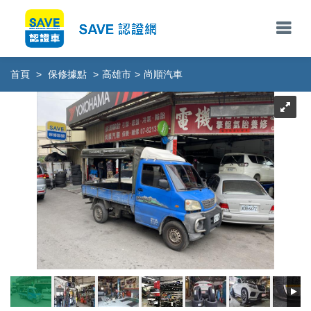
首頁
>
保修據點
>
高雄市
>
尚順汽車