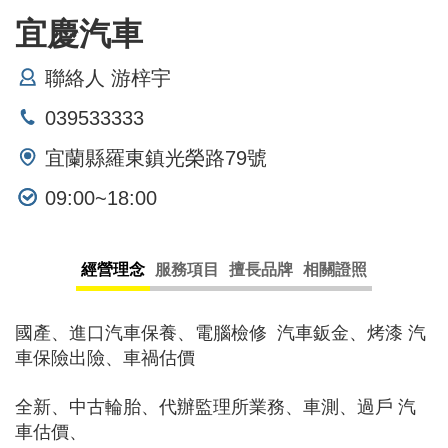
宜慶汽車
聯絡人 游梓宇
039533333
宜蘭縣羅東鎮光榮路79號
09:00~18:00
經營理念
服務項目
擅長品牌
相關證照
國產、進口汽車保養、電腦檢修 汽車鈑金、烤漆 汽
車保險出險、車禍估價
全新、中古輪胎、代辦監理所業務、車測、過戶 汽
車估價、