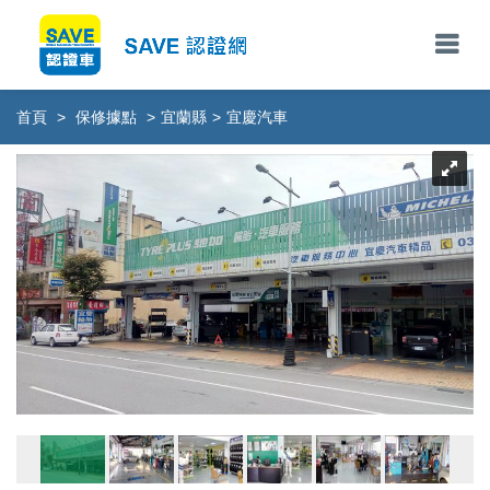
首頁
>
保修據點
>
宜蘭縣
>
宜慶汽車