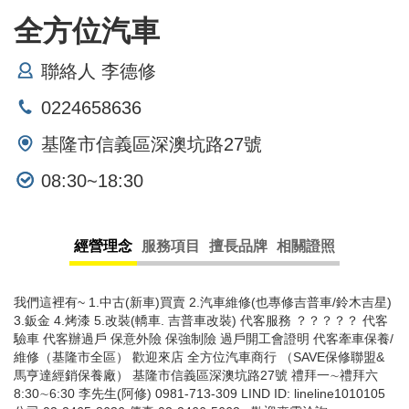
全方位汽車
聯絡人 李德修
0224658636
基隆市信義區深澳坑路27號
08:30~18:30
經營理念
服務項目
擅長品牌
相關證照
我們這裡有~ 1.中古(新車)買賣 2.汽車維修(也專修吉普車/鈴木吉星)
3.鈑金 4.烤漆 5.改裝(轎車. 吉普車改裝) 代客服務 ？？？？？ 代客
驗車 代客辦過戶 保意外險 保強制險 過戶開工會證明 代客牽車保養/
維修（基隆市全區） 歡迎來店 全方位汽車商行 （SAVE保修聯盟&
馬亨達經銷保養廠） 基隆市信義區深澳坑路27號 禮拜一∼禮拜六
8:30∼6:30 李先生(阿修) 0981-713-309 LIND ID: lineline1010105