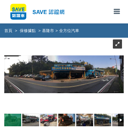
首頁
>
保修據點
>
基隆市
>
全方位汽車