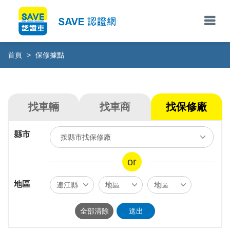
首頁
>
保修據點
找車輛
找車商
找保修廠
縣市
按縣市找保修廠
ALL
台北市
新北市
基隆市
or
桃園市
新竹市
新竹縣
苗栗縣
地區
台中市
南投縣
彰化縣
雲林縣
全部清除
送出
嘉義市
嘉義縣
台南市
高雄市