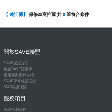
屏東縣
宜蘭縣
花蓮縣
台東縣
澎湖縣
連江縣
金門縣
【 連江縣】
保修車商推薦 共
0
筆符合條件
關於SAVE聯盟
SAVE認證介紹
何謂SAVE認證車
查定專業訓練介紹
SAVE保修經營理念
5525認證保固
服務項目
認證檢測流程